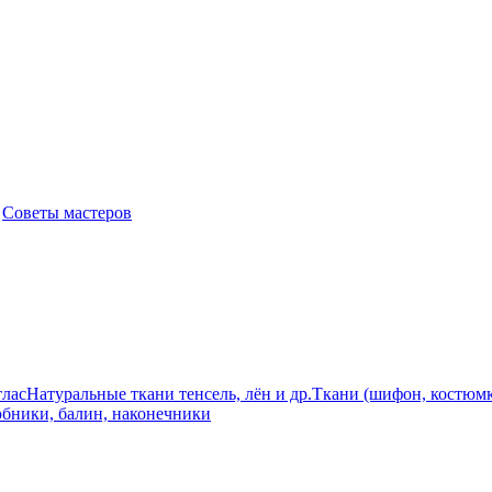
|
Советы мастеров
лас
Натуральные ткани тенсель, лён и др.
Ткани (шифон, костюмк
бники, балин, наконечники