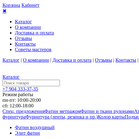
Корзина
Кабинет
✖
Каталог
О компании
Доставка и оплата
Отзывы
Контакты
Советы мастеров
Каталог
|
О компании
|
Доставка и оплата
|
Отзывы
|
Контакты
Каталог
+7 904 333-37-35
Режим работы
пн-пт: 10:00-20:00
сб: 12:00-18:00
Спец. предложения
Фатин метражом
Фатин и ткани рулонами
Ат
фурнитура
Фурнитура (ленты, резинка и пр.)
Колор карты
Подъю
Фатин воздушный
Элит фатин