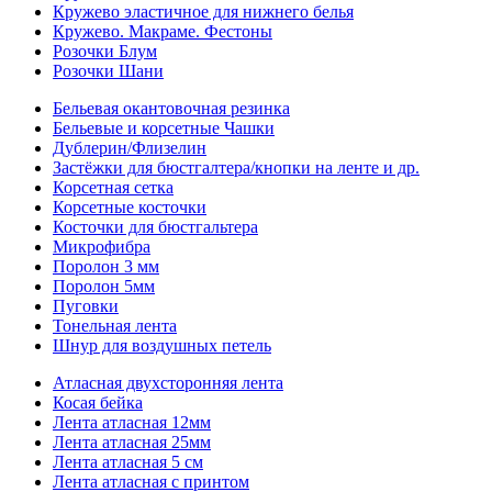
Кружево эластичное для нижнего белья
Кружево. Макраме. Фестоны
Розочки Блум
Розочки Шани
Бельевая окантовочная резинка
Бельевые и корсетные Чашки
Дублерин/Флизелин
Застёжки для бюстгалтера/кнопки на ленте и др.
Корсетная сетка
Корсетные косточки
Косточки для бюстгальтера
Микрофибра
Поролон 3 мм
Поролон 5мм
Пуговки
Тонельная лента
Шнур для воздушных петель
Атласная двухсторонняя лента
Косая бейка
Лента атласная 12мм
Лента атласная 25мм
Лента атласная 5 см
Лента атласная с принтом