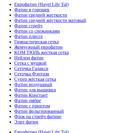
Еврофатин (Hayel Life Tul)
Фатин в горошек
Фатин средней жесткости
Фатин средней жёсткости матовый
Фатин стрейч
Фатин со снежинками
Фатин плиссе
Гимнастическая сетка
Жемчужный еврофатин
КОМ ТЮЛЬ жесткая сетка
Нейлон фатин
Сетка с мушкой
Сеточка Галакси
Сеточка Фэнтази
Супер жёсткая сетка
Фатин воздушный
Фатин для вышивки
Фатин Констант
Фатин омбре
Фатин с принтом
Фатин фольгированный
Флок на стрейч фатине
Элит фатин
Еврофатин (Hayel Life Tul)