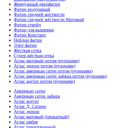
Жемчужный еврофатин
Фатин воздушный
Фатин средней жесткости
Фатин средней жёсткости Матовый
Фатин стрейч
Фатин для вышивки
Фатин Констант
Нейлон фатин
Элит фатин
Жёсткая сетка
Супер жёсткая сетка
Атлас матовый оптом (рулонами)
Атлас дюпон оптом (рулонами)
Атлас американ сатен оптом (рулонами)
Атлас американ сатен лайкра оптом (рулонами)
Атлас ацетат оптом (рулонами)
Американ сатен
Американ сатен лайкра
Атлас ацетат
Атлас Д. Сатино
Атлас дюпон
Атлас матовый (прокатный)
Атлас омбре
Атлас принтованный