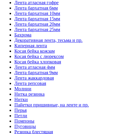
Лента атласная гофре
Лента бархатная 6мм
Лента бархатная 10мм
Лента бархатная 15мм
Лента бархатная 20мм
Лента бархатная 25мм
Бахрома
Декоративная лента, тесьма и пр.
Киперная лента
Косая бейка кожзам
Косая бейка с люрексом
Косая бейка хлопковая
Лента атласная 4мм
Лента бархатная 9мм
Лента жаккардовая
Лента репсовая
Молнии
Нитка резинка
Нитки
Пайетки пришивные, на ленте и пр.
Перья
Петли
Помпоны
Пуговицы
Резинка блестящая