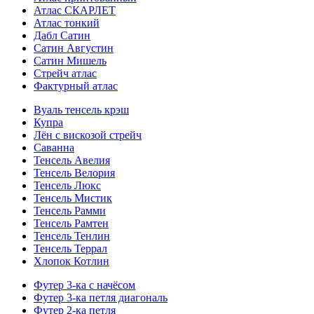
Атлас СКАРЛЕТ
Атлас тонкий
Дабл Сатин
Сатин Августин
Сатин Мишель
Стрейч атлас
Фактурный атлас
Вуаль тенсель крэш
Купра
Лён с вискозой стрейч
Саванна
Тенсель Авелия
Тенсель Велория
Тенсель Люкс
Тенсель Мистик
Тенсель Рамми
Тенсель Рамтен
Тенсель Тенлин
Тенсель Террал
Хлопок Котлин
Футер 3-ка с начёсом
Футер 3-ка петля диагональ
Футер 2-ка петля