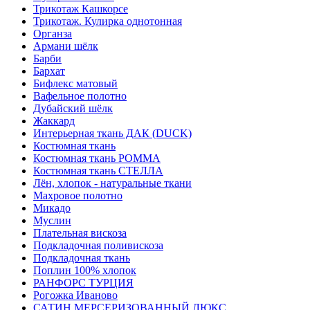
Трикотаж Кашкорсе
Трикотаж. Кулирка однотонная
Органза
Армани шёлк
Барби
Бархат
Бифлекс матовый
Вафельное полотно
Дубайский шёлк
Жаккард
Интерьерная ткань ДАК (DUCK)
Костюмная ткань
Костюмная ткань РОММА
Костюмная ткань СТЕЛЛА
Лён, хлопок - натуральные ткани
Махровое полотно
Микадо
Муслин
Плательная вискоза
Подкладочная поливискоза
Подкладочная ткань
Поплин 100% хлопок
РАНФОРС ТУРЦИЯ
Рогожка Иваново
САТИН МЕРСЕРИЗОВАННЫЙ ЛЮКС