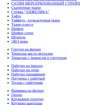
САТИН МЕРСЕРИЗОВАННЫЙ СТРАЙП
Скатертные ткани
Стёжка "АНЖЕЛИКА"
Тафта
Таффета - подкладочная ткань
Ткани плиссе
Шифон
Шифон сатин
Штапель
ЭКО кожа
Глиттер на фатине
Трикотаж масло металлик
Трикотаж с люрексом и глиттером
Пайетки на бархате
Пайетки на сетке
Пайетки пришивные
Паутинка с пайеткой
Тесьма с пайетками
Вышивка на фатине
Гипюр
Кружевное полотно
Кружево шантильи