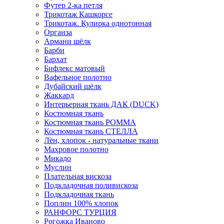
Футер 2-ка петля
Трикотаж Кашкорсе
Трикотаж. Кулирка однотонная
Органза
Армани шёлк
Барби
Бархат
Бифлекс матовый
Вафельное полотно
Дубайский шёлк
Жаккард
Интерьерная ткань ДАК (DUCK)
Костюмная ткань
Костюмная ткань РОММА
Костюмная ткань СТЕЛЛА
Лён, хлопок - натуральные ткани
Махровое полотно
Микадо
Муслин
Плательная вискоза
Подкладочная поливискоза
Подкладочная ткань
Поплин 100% хлопок
РАНФОРС ТУРЦИЯ
Рогожка Иваново