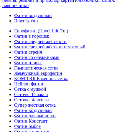
(ленты, резинка и пр.)
Колор карты
Подъюбники, балин,
наконечники
Фатин воздушный
Элит фатин
Еврофатин (Hayel Life Tul)
Фатин в горошек
Фатин средней жесткости
Фатин средней жёсткости матовый
Фатин стрейч
Фатин со снежинками
Фатин плиссе
Гимнастическая сетка
Жемчужный еврофатин
КОМ ТЮЛЬ жесткая сетка
Нейлон фатин
Сетка с мушкой
Сеточка Галакси
Сеточка Фэнтази
Супер жёсткая сетка
Фатин воздушный
Фатин для вышивки
Фатин Констант
Фатин омбре
Фатин с принтом