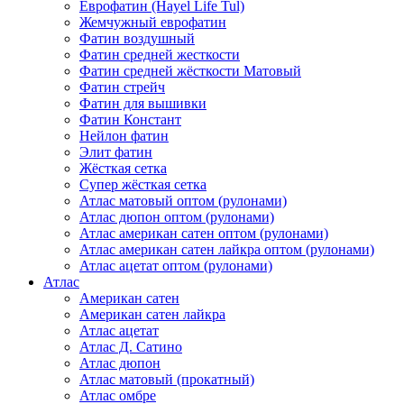
Еврофатин (Hayel Life Tul)
Жемчужный еврофатин
Фатин воздушный
Фатин средней жесткости
Фатин средней жёсткости Матовый
Фатин стрейч
Фатин для вышивки
Фатин Констант
Нейлон фатин
Элит фатин
Жёсткая сетка
Супер жёсткая сетка
Атлас матовый оптом (рулонами)
Атлас дюпон оптом (рулонами)
Атлас американ сатен оптом (рулонами)
Атлас американ сатен лайкра оптом (рулонами)
Атлас ацетат оптом (рулонами)
Атлас
Американ сатен
Американ сатен лайкра
Атлас ацетат
Атлас Д. Сатино
Атлас дюпон
Атлас матовый (прокатный)
Атлас омбре