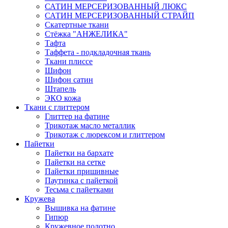
САТИН МЕРСЕРИЗОВАННЫЙ ЛЮКС
САТИН МЕРСЕРИЗОВАННЫЙ СТРАЙП
Скатертные ткани
Стёжка "АНЖЕЛИКА"
Тафта
Таффета - подкладочная ткань
Ткани плиссе
Шифон
Шифон сатин
Штапель
ЭКО кожа
Ткани с глиттером
Глиттер на фатине
Трикотаж масло металлик
Трикотаж с люрексом и глиттером
Пайетки
Пайетки на бархате
Пайетки на сетке
Пайетки пришивные
Паутинка с пайеткой
Тесьма с пайетками
Кружева
Вышивка на фатине
Гипюр
Кружевное полотно