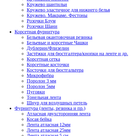
Кружево шантильи
Кружево эластичное для нижнего белья
Кружево. Макраме. Фестоны
Розочки Блум
Розочки Шани
Корсетная фурнитура
Бельевая окантовочная резинка
Бельевые и корсетные Чашки
Дублерин/Флизелин
Застёжки для бюстгалтера/кнопки на ленте и др.
Корсетная сетка
Корсетные косточки
Косточки для бюстгальтера
Микрофибра
Поролон 3 мм
Поролон 5мм
Пуговки
Тонельная лента
Шнур для воздушных петель
Фурнитура (ленты, резинка и пр.)
Атласная двухсторонняя лента
Косая бейка
Лента атласная 12мм
Лента атласная 25мм
Лента атласная 5 см