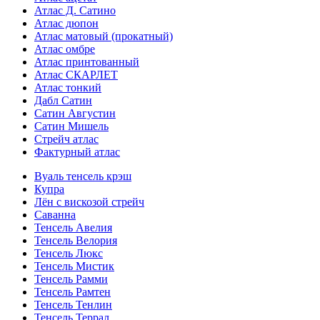
Атлас Д. Сатино
Атлас дюпон
Атлас матовый (прокатный)
Атлас омбре
Атлас принтованный
Атлас СКАРЛЕТ
Атлас тонкий
Дабл Сатин
Сатин Августин
Сатин Мишель
Стрейч атлас
Фактурный атлас
Вуаль тенсель крэш
Купра
Лён с вискозой стрейч
Саванна
Тенсель Авелия
Тенсель Велория
Тенсель Люкс
Тенсель Мистик
Тенсель Рамми
Тенсель Рамтен
Тенсель Тенлин
Тенсель Террал