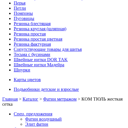
Перья
Петли
Помпоны
Пуговицы
Резинка блестящая
Резинка круглая (шляпная)
Резинка простая
Резинка простая цветная
Резинка фактурная
Сопутствующие товары для шитья
Тесьма с бусинами
Швейные нитки DOR TAK
Швейные нитки Мадейра
Шнурки
Карты цветов
Подъюбники детские и взрослые
Главная
>
Каталог
>
Фатин метражом
> КОМ ТЮЛЬ жесткая
сетка
Спец. предложения
Фатин воздушный
Элит фатин