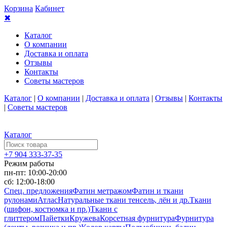
Корзина
Кабинет
✖
Каталог
О компании
Доставка и оплата
Отзывы
Контакты
Советы мастеров
Каталог
|
О компании
|
Доставка и оплата
|
Отзывы
|
Контакты
|
Советы мастеров
Каталог
+7 904 333-37-35
Режим работы
пн-пт: 10:00-20:00
сб: 12:00-18:00
Спец. предложения
Фатин метражом
Фатин и ткани
рулонами
Атлас
Натуральные ткани тенсель, лён и др.
Ткани
(шифон, костюмка и пр.)
Ткани с
глиттером
Пайетки
Кружева
Корсетная фурнитура
Фурнитура