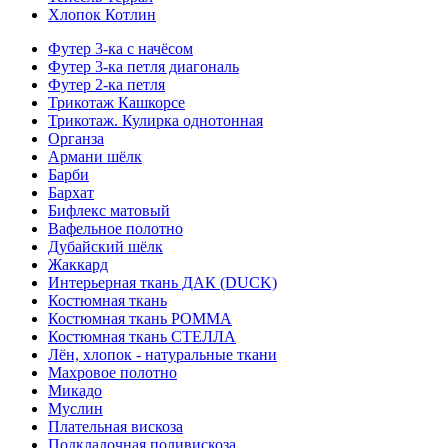
Хлопок Котлин
Футер 3-ка с начёсом
Футер 3-ка петля диагональ
Футер 2-ка петля
Трикотаж Кашкорсе
Трикотаж. Кулирка однотонная
Органза
Армани шёлк
Барби
Бархат
Бифлекс матовый
Вафельное полотно
Дубайский шёлк
Жаккард
Интерьерная ткань ДАК (DUCK)
Костюмная ткань
Костюмная ткань РОММА
Костюмная ткань СТЕЛЛА
Лён, хлопок - натуральные ткани
Махровое полотно
Микадо
Муслин
Плательная вискоза
Подкладочная поливискоза