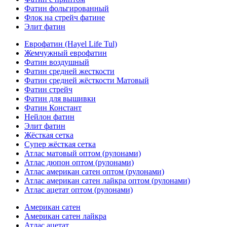
Фатин фольгированный
Флок на стрейч фатине
Элит фатин
Еврофатин (Hayel Life Tul)
Жемчужный еврофатин
Фатин воздушный
Фатин средней жесткости
Фатин средней жёсткости Матовый
Фатин стрейч
Фатин для вышивки
Фатин Констант
Нейлон фатин
Элит фатин
Жёсткая сетка
Супер жёсткая сетка
Атлас матовый оптом (рулонами)
Атлас дюпон оптом (рулонами)
Атлас американ сатен оптом (рулонами)
Атлас американ сатен лайкра оптом (рулонами)
Атлас ацетат оптом (рулонами)
Американ сатен
Американ сатен лайкра
Атлас ацетат