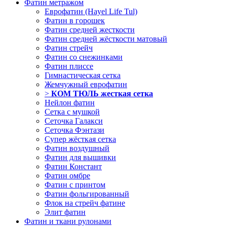
Фатин метражом
Еврофатин (Hayel Life Tul)
Фатин в горошек
Фатин средней жесткости
Фатин средней жёсткости матовый
Фатин стрейч
Фатин со снежинками
Фатин плиссе
Гимнастическая сетка
Жемчужный еврофатин
>
КОМ ТЮЛЬ жесткая сетка
Нейлон фатин
Сетка с мушкой
Сеточка Галакси
Сеточка Фэнтази
Супер жёсткая сетка
Фатин воздушный
Фатин для вышивки
Фатин Констант
Фатин омбре
Фатин с принтом
Фатин фольгированный
Флок на стрейч фатине
Элит фатин
Фатин и ткани рулонами