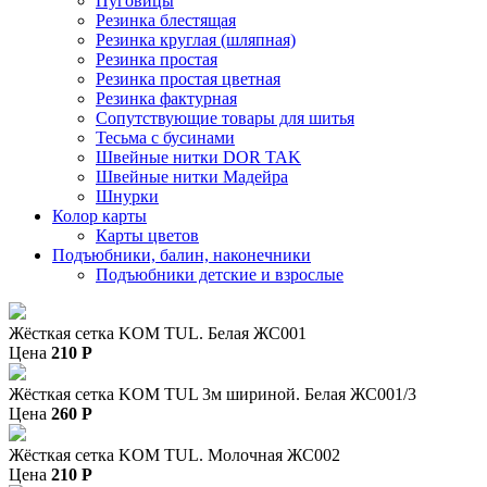
Пуговицы
Резинка блестящая
Резинка круглая (шляпная)
Резинка простая
Резинка простая цветная
Резинка фактурная
Сопутствующие товары для шитья
Тесьма с бусинами
Швейные нитки DOR TAK
Швейные нитки Мадейра
Шнурки
Колор карты
Карты цветов
Подъюбники, балин, наконечники
Подъюбники детские и взрослые
Жёсткая сетка KOM TUL. Белая ЖС001
Цена
210
P
Жёсткая сетка KOM TUL 3м шириной. Белая ЖС001/3
Цена
260
P
Жёсткая сетка KOM TUL. Молочная ЖС002
Цена
210
P