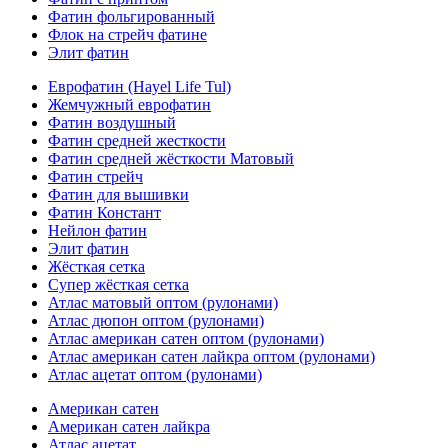
Фатин фольгированный
Флок на стрейч фатине
Элит фатин
Еврофатин (Hayel Life Tul)
Жемчужный еврофатин
Фатин воздушный
Фатин средней жесткости
Фатин средней жёсткости Матовый
Фатин стрейч
Фатин для вышивки
Фатин Констант
Нейлон фатин
Элит фатин
Жёсткая сетка
Супер жёсткая сетка
Атлас матовый оптом (рулонами)
Атлас дюпон оптом (рулонами)
Атлас американ сатен оптом (рулонами)
Атлас американ сатен лайкра оптом (рулонами)
Атлас ацетат оптом (рулонами)
Американ сатен
Американ сатен лайкра
Атлас ацетат