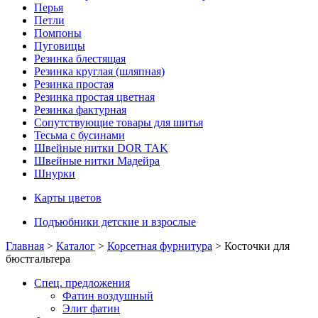
Перья
Петли
Помпоны
Пуговицы
Резинка блестящая
Резинка круглая (шляпная)
Резинка простая
Резинка простая цветная
Резинка фактурная
Сопутствующие товары для шитья
Тесьма с бусинами
Швейные нитки DOR TAK
Швейные нитки Мадейра
Шнурки
Карты цветов
Подъюбники детские и взрослые
Главная
>
Каталог
>
Корсетная фурнитура
> Косточки для
бюстгальтера
Спец. предложения
Фатин воздушный
Элит фатин