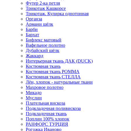
Футер 2-ка петля
Трикотаж Кашкорсе
Трикотаж. Кулирка однотонная
Органза
Армани шёлк
Барби
Бархат
Бифлекс матовый
Вафельное полотно
Дубайский шёлк
Жаккард
Интерьерная ткань ДАК (DUCK)
Костюмная ткань
Костюмная ткань РОММА
Костюмная ткань СТЕЛЛА
Лён, хлопок - натуральные ткани
Махровое полотно
Микадо
Муслин
Плательная вискоза
Подкладочная поливискоза
Подкладочная ткань
Поплин 100% хлопок
РАНФОРС ТУРЦИЯ
Рогожка Иваново