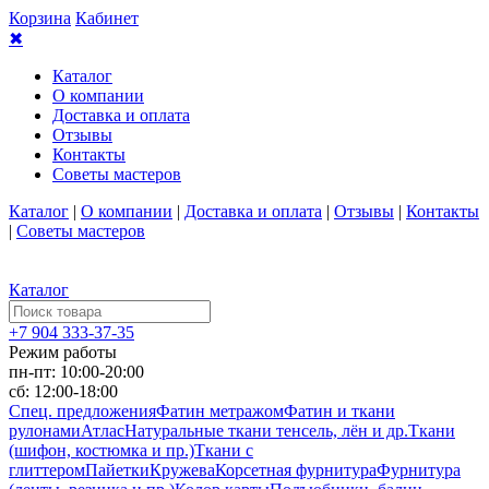
Корзина
Кабинет
✖
Каталог
О компании
Доставка и оплата
Отзывы
Контакты
Советы мастеров
Каталог
|
О компании
|
Доставка и оплата
|
Отзывы
|
Контакты
|
Советы мастеров
Каталог
+7 904 333-37-35
Режим работы
пн-пт: 10:00-20:00
сб: 12:00-18:00
Спец. предложения
Фатин метражом
Фатин и ткани
рулонами
Атлас
Натуральные ткани тенсель, лён и др.
Ткани
(шифон, костюмка и пр.)
Ткани с
глиттером
Пайетки
Кружева
Корсетная фурнитура
Фурнитура