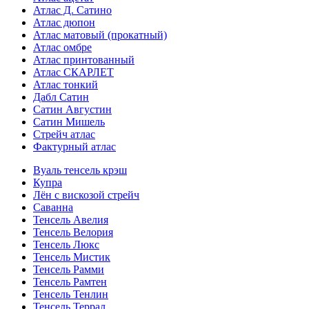
Атлас Д. Сатино
Атлас дюпон
Атлас матовый (прокатный)
Атлас омбре
Атлас принтованный
Атлас СКАРЛЕТ
Атлас тонкий
Дабл Сатин
Сатин Августин
Сатин Мишель
Стрейч атлас
Фактурный атлас
Вуаль тенсель крэш
Купра
Лён с вискозой стрейч
Саванна
Тенсель Авелия
Тенсель Велория
Тенсель Люкс
Тенсель Мистик
Тенсель Рамми
Тенсель Рамтен
Тенсель Тенлин
Тенсель Террал