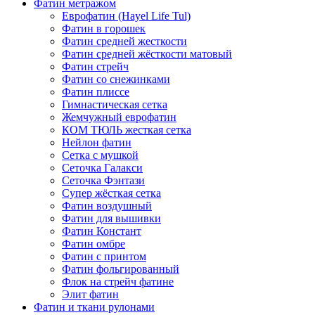
Фатин метражом
Еврофатин (Hayel Life Tul)
Фатин в горошек
Фатин средней жесткости
Фатин средней жёсткости матовый
Фатин стрейч
Фатин со снежинками
Фатин плиссе
Гимнастическая сетка
Жемчужный еврофатин
КОМ ТЮЛЬ жесткая сетка
Нейлон фатин
Сетка с мушкой
Сеточка Галакси
Сеточка Фэнтази
Супер жёсткая сетка
Фатин воздушный
Фатин для вышивки
Фатин Констант
Фатин омбре
Фатин с принтом
Фатин фольгированный
Флок на стрейч фатине
Элит фатин
Фатин и ткани рулонами