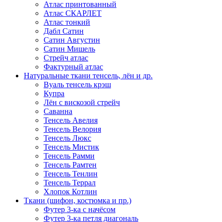
Атлас принтованный
Атлас СКАРЛЕТ
Атлас тонкий
Дабл Сатин
Сатин Августин
Сатин Мишель
Стрейч атлас
Фактурный атлас
Натуральные ткани тенсель, лён и др.
Вуаль тенсель крэш
Купра
Лён с вискозой стрейч
Саванна
Тенсель Авелия
Тенсель Велория
Тенсель Люкс
Тенсель Мистик
Тенсель Рамми
Тенсель Рамтен
Тенсель Тенлин
Тенсель Террал
Хлопок Котлин
Ткани (шифон, костюмка и пр.)
Футер 3-ка с начёсом
Футер 3-ка петля диагональ