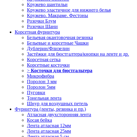
Кружево шантильи
Кружево эластичное для нижнего белья
Кружево. Макраме. Фестоны
Розочки Блум
Розочки Шани
Корсетная фурнитура
Бельевая окантовочная резинка
Бельевые и корсетные Чашки
Дублерин/Флизелин
Застёжки для бюстгалтера/кнопки на ленте и др.
Корсетная сетка
Корсетные косточки
>
Косточки для бюстгальтера
Микрофибра
Поролон 3 мм
Поролон 5мм
Пуговки
Тонельная лента
Шнур для воздушных петель
Фурнитура (ленты, резинка и пр.)
Атласная двухсторонняя лента
Косая бейка
Лента атласная 12мм
Лента атласная 25мм
Лента атласная 5 см