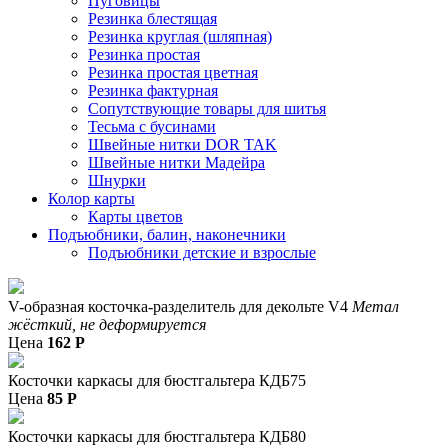
Пуговицы
Резинка блестящая
Резинка круглая (шляпная)
Резинка простая
Резинка простая цветная
Резинка фактурная
Сопутствующие товары для шитья
Тесьма с бусинами
Швейные нитки DOR TAK
Швейные нитки Мадейра
Шнурки
Колор карты
Карты цветов
Подъюбники, балин, наконечники
Подъюбники детские и взрослые
V-образная косточка-разделитель для декольте V4
Метал
жёсткий, не деформируется
Цена
162
P
Косточки каркасы для бюстгальтера КДБ75
Цена
85
P
Косточки каркасы для бюстгальтера КДБ80