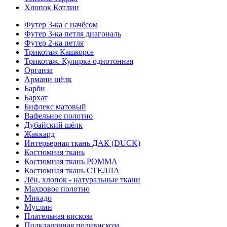
Хлопок Котлин
Футер 3-ка с начёсом
Футер 3-ка петля диагональ
Футер 2-ка петля
Трикотаж Кашкорсе
Трикотаж. Кулирка однотонная
Органза
Армани шёлк
Барби
Бархат
Бифлекс матовый
Вафельное полотно
Дубайский шёлк
Жаккард
Интерьерная ткань ДАК (DUCK)
Костюмная ткань
Костюмная ткань РОММА
Костюмная ткань СТЕЛЛА
Лён, хлопок - натуральные ткани
Махровое полотно
Микадо
Муслин
Плательная вискоза
Подкладочная поливискоза