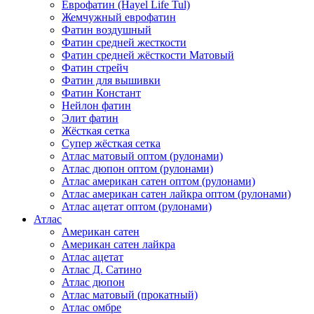
Еврофатин (Hayel Life Tul)
Жемчужный еврофатин
Фатин воздушный
Фатин средней жесткости
Фатин средней жёсткости Матовый
Фатин стрейч
Фатин для вышивки
Фатин Констант
Нейлон фатин
Элит фатин
Жёсткая сетка
Супер жёсткая сетка
Атлас матовый оптом (рулонами)
Атлас дюпон оптом (рулонами)
Атлас американ сатен оптом (рулонами)
Атлас американ сатен лайкра оптом (рулонами)
Атлас ацетат оптом (рулонами)
Атлас
Американ сатен
Американ сатен лайкра
Атлас ацетат
Атлас Д. Сатино
Атлас дюпон
Атлас матовый (прокатный)
Атлас омбре