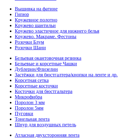
Вышивка на фатине
Гипюр
Кружевное полотно
Кружево шантильи
Кружево эластичное для нижнего белья
Кружево. Макраме. Фестоны
Розочки Блум
Розочки Шани
Бельевая окантовочная резинка
Бельевые и корсетные Чашки
Дублерин/Флизелин
Застёжки для бюстгалтера/кнопки на ленте и др.
Корсетная сетка
Корсетные косточки
Косточки для бюстгальтера
Микрофибра
Поролон 3 мм
Поролон 5мм
Пуговки
Тонельная лента
Шнур для воздушных петель
Атласная двухсторонняя лента