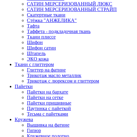
САТИН МЕРСЕРИЗОВАННЫЙ ЛЮКС
САТИН МЕРСЕРИЗОВАННЫЙ СТРАЙП
Скатертные ткани
Стёжка "АНЖЕЛИКА"
Тафта
Таффета - подкладочная ткань
Ткани плиссе
Шифон
Шифон сатин
Штапель
ЭКО кожа
Ткани с глиттером
Глиттер на фатине
Трикотаж масло металлик
Трикотаж с люрексом и глиттером
Пайетки
Пайетки на бархате
Пайетки на сетке
Пайетки пришивные
Паутинка с пайеткой
Тесьма с пайетками
Кружева
Вышивка на фатине
Гипюр
Кружевное полотно