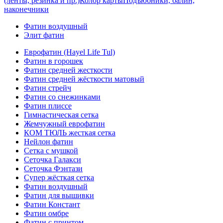
(ленты, резинка и пр.)
Колор карты
Подъюбники, балин,
наконечники
Фатин воздушный
Элит фатин
Еврофатин (Hayel Life Tul)
Фатин в горошек
Фатин средней жесткости
Фатин средней жёсткости матовый
Фатин стрейч
Фатин со снежинками
Фатин плиссе
Гимнастическая сетка
Жемчужный еврофатин
КОМ ТЮЛЬ жесткая сетка
Нейлон фатин
Сетка с мушкой
Сеточка Галакси
Сеточка Фэнтази
Супер жёсткая сетка
Фатин воздушный
Фатин для вышивки
Фатин Констант
Фатин омбре
Фатин с принтом