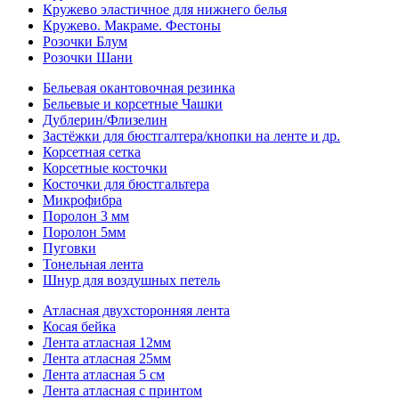
Кружево эластичное для нижнего белья
Кружево. Макраме. Фестоны
Розочки Блум
Розочки Шани
Бельевая окантовочная резинка
Бельевые и корсетные Чашки
Дублерин/Флизелин
Застёжки для бюстгалтера/кнопки на ленте и др.
Корсетная сетка
Корсетные косточки
Косточки для бюстгальтера
Микрофибра
Поролон 3 мм
Поролон 5мм
Пуговки
Тонельная лента
Шнур для воздушных петель
Атласная двухсторонняя лента
Косая бейка
Лента атласная 12мм
Лента атласная 25мм
Лента атласная 5 см
Лента атласная с принтом