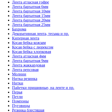
Лента атласная гофре
Лента бархатная 6мм
Лента бархатная 10мм
Лента бархатная 15мм
Лента бархатная 20мм
Лента бархатная 25мм
Бахрома
Декоративная лента, тесьма и пр.
Киперная лента
Косая бейка кожзам
Косая бейка с люрексом
Косая бейка хлопковая
Лента атласная 4мм
Лента бархатная 9мм
Лента жаккардовая
Лента репсовая
Молнии
Нитка резинка
Нитки
Пайетки пришивные, на ленте и пр.
Перья
Петли
Помпоны
Пуговицы
Резинка блестящая