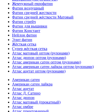
Жемчужный еврофатин
Фатин воздушный
Фатин средней жесткости
Фатин средней жёсткости Матовый
Фатин стрейч
Фатин для вышивки
Фатин Констант
Нейлон фатин
Элит фатин
Жёсткая сетка
Супер жёсткая сетка
Атлас матовый оптом (рулонами)
Атлас дюпон оптом (рулонами)
Атлас американ сатен оптом (рулонами)
Атлас американ сатен лайкра оптом (рулонами)
Атлас ацетат оптом (рулонами)
Американ сатен
Американ сатен лайкра
Атлас ацетат
Атлас Д. Сатино
Атлас дюпон
Атлас матовый (прокатный)
Атлас омбре
Атлас принтованный