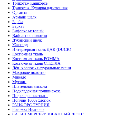
Трикотаж Кашкорсе
Трикотаж. Кулирка однотонная
Органза
Армани шёлк
Барби
Бархат
Бифлекс матовый
Вафельное полотно
Дубайский шёлк
Жаккард
Интерьерная ткань ДАК (DUCK)
Костюмная ткань
Костюмная ткань РОММА
Костюмная ткань СТЕЛЛА
Лён, хлопок - натуральные ткани
Махровое полотно
Микадо
Муслин
Плательная вискоза
Подкладочная поливискоза
Подкладочная ткань
Поплин 100% хлопок
РАНФОРС ТУРЦИЯ
Рогожка Иваново
САТИН МЕРСЕРИЗОВАННЫЙ ЛЮКС