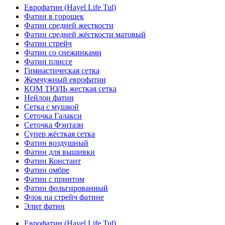
Еврофатин (Hayel Life Tul)
Фатин в горошек
Фатин средней жесткости
Фатин средней жёсткости матовый
Фатин стрейч
Фатин со снежинками
Фатин плиссе
Гимнастическая сетка
Жемчужный еврофатин
КОМ ТЮЛЬ жесткая сетка
Нейлон фатин
Сетка с мушкой
Сеточка Галакси
Сеточка Фэнтази
Супер жёсткая сетка
Фатин воздушный
Фатин для вышивки
Фатин Констант
Фатин омбре
Фатин с принтом
Фатин фольгированный
Флок на стрейч фатине
Элит фатин
Еврофатин (Hayel Life Tul)