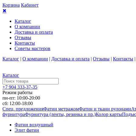
Корзина
Кабинет
✖
Каталог
О компании
Доставка и оплата
Отзывы
Контакты
Советы мастеров
Каталог
|
О компании
|
Доставка и оплата
|
Отзывы
|
Контакты
Каталог
+7 904 333-37-35
Режим работы
пн-пт: 10:00-20:00
сб: 12:00-18:00
Спец. предложения
Фатин метражом
Фатин и ткани рулонами
Ат
фурнитура
Фурнитура (ленты, резинка и пр.)
Колор карты
Подъю
Фатин воздушный
Элит фатин