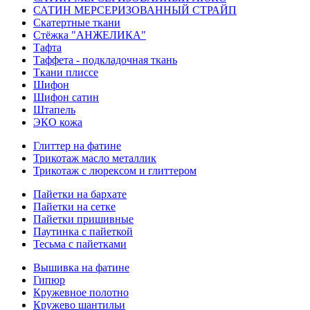
САТИН МЕРСЕРИЗОВАННЫЙ СТРАЙП
Скатертные ткани
Стёжка "АНЖЕЛИКА"
Тафта
Таффета - подкладочная ткань
Ткани плиссе
Шифон
Шифон сатин
Штапель
ЭКО кожа
Глиттер на фатине
Трикотаж масло металлик
Трикотаж с люрексом и глиттером
Пайетки на бархате
Пайетки на сетке
Пайетки пришивные
Паутинка с пайеткой
Тесьма с пайетками
Вышивка на фатине
Гипюр
Кружевное полотно
Кружево шантильи