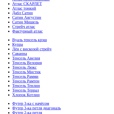
Атлас СКАРЛЕТ
Атлас тонкий
Дабл Сатин
Сатин Августин
Сатин Мишель
Стрейч атлас
Фактурный атлас
Вуаль тенсель крэш
Купра
Лён с вискозой стрейч
Саванна
Тенсель Авелия
Тенсель Велория
Тенсель Люкс
Тенсель Мистик
Тенсель Рамми
Тенсель Рамтен
Тенсель Тенлин
Тенсель Террал
Хлопок Котлин
Футер 3-ка с начёсом
Футер 3-ка петля диагональ
Футер 2-ка петля