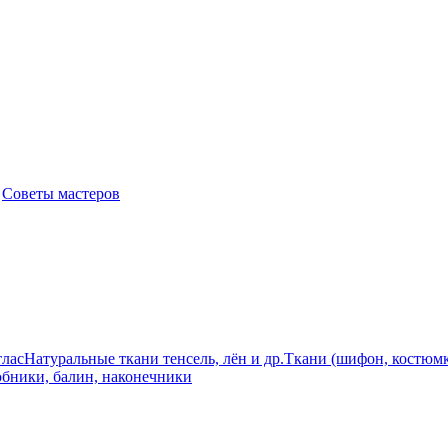
|
Советы мастеров
лас
Натуральные ткани тенсель, лён и др.
Ткани (шифон, костюмк
бники, балин, наконечники