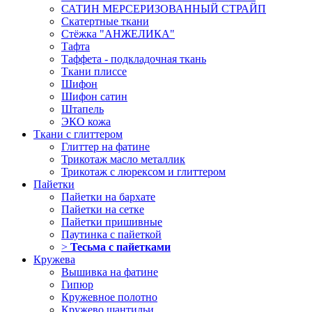
САТИН МЕРСЕРИЗОВАННЫЙ СТРАЙП
Скатертные ткани
Стёжка "АНЖЕЛИКА"
Тафта
Таффета - подкладочная ткань
Ткани плиссе
Шифон
Шифон сатин
Штапель
ЭКО кожа
Ткани с глиттером
Глиттер на фатине
Трикотаж масло металлик
Трикотаж с люрексом и глиттером
Пайетки
Пайетки на бархате
Пайетки на сетке
Пайетки пришивные
Паутинка с пайеткой
>
Тесьма с пайетками
Кружева
Вышивка на фатине
Гипюр
Кружевное полотно
Кружево шантильи