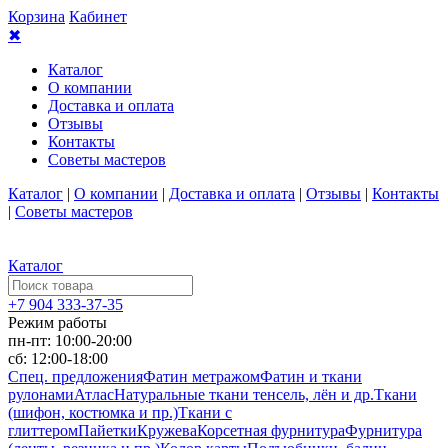
Корзина
Кабинет
✖
Каталог
О компании
Доставка и оплата
Отзывы
Контакты
Советы мастеров
Каталог
|
О компании
|
Доставка и оплата
|
Отзывы
|
Контакты
|
Советы мастеров
Каталог
+7 904 333-37-35
Режим работы
пн-пт: 10:00-20:00
сб: 12:00-18:00
Спец. предложения
Фатин метражом
Фатин и ткани
рулонами
Атлас
Натуральные ткани тенсель, лён и др.
Ткани
(шифон, костюмка и пр.)
Ткани с
глиттером
Пайетки
Кружева
Корсетная фурнитура
Фурнитура