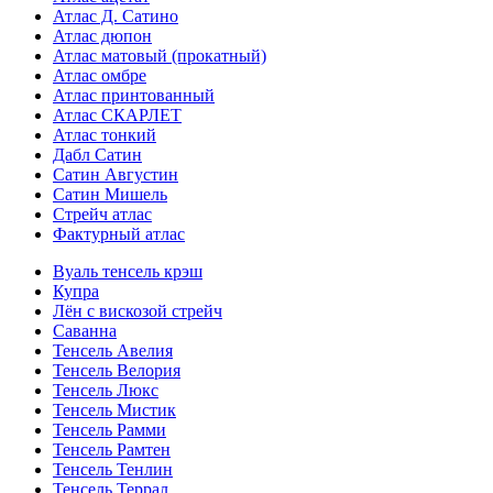
Атлас Д. Сатино
Атлас дюпон
Атлас матовый (прокатный)
Атлас омбре
Атлас принтованный
Атлас СКАРЛЕТ
Атлас тонкий
Дабл Сатин
Сатин Августин
Сатин Мишель
Стрейч атлас
Фактурный атлас
Вуаль тенсель крэш
Купра
Лён с вискозой стрейч
Саванна
Тенсель Авелия
Тенсель Велория
Тенсель Люкс
Тенсель Мистик
Тенсель Рамми
Тенсель Рамтен
Тенсель Тенлин
Тенсель Террал