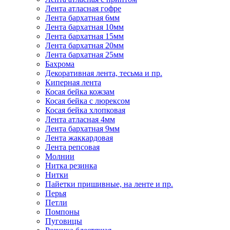
Лента атласная гофре
Лента бархатная 6мм
Лента бархатная 10мм
Лента бархатная 15мм
Лента бархатная 20мм
Лента бархатная 25мм
Бахрома
Декоративная лента, тесьма и пр.
Киперная лента
Косая бейка кожзам
Косая бейка с люрексом
Косая бейка хлопковая
Лента атласная 4мм
Лента бархатная 9мм
Лента жаккардовая
Лента репсовая
Молнии
Нитка резинка
Нитки
Пайетки пришивные, на ленте и пр.
Перья
Петли
Помпоны
Пуговицы