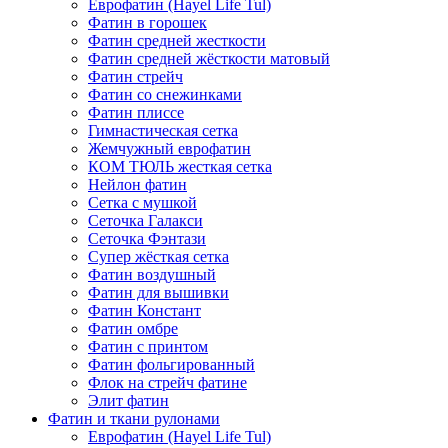
Еврофатин (Hayel Life Tul)
Фатин в горошек
Фатин средней жесткости
Фатин средней жёсткости матовый
Фатин стрейч
Фатин со снежинками
Фатин плиссе
Гимнастическая сетка
Жемчужный еврофатин
КОМ ТЮЛЬ жесткая сетка
Нейлон фатин
Сетка с мушкой
Сеточка Галакси
Сеточка Фэнтази
Супер жёсткая сетка
Фатин воздушный
Фатин для вышивки
Фатин Констант
Фатин омбре
Фатин с принтом
Фатин фольгированный
Флок на стрейч фатине
Элит фатин
Фатин и ткани рулонами
Еврофатин (Hayel Life Tul)