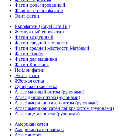
Фатин фольгированный
Флок на стрейч фатине
Элит фатин
Еврофатин (Hayel Life Tul)
Жемчужный еврофатин
Фатин воздушный
Фатин средней жесткости
Фатин средней жёсткости Матовый
Фатин стрейч
Фатин для вышивки
Фатин Констант
Нейлон фатин
Элит фатин
Жёсткая сетка
Супер жёсткая сетка
Атлас матовый оптом (рулонами)
Атлас дюпон оптом (рулонами)
Атлас американ сатен оптом (рулонами)
Атлас американ сатен лайкра оптом (рулонами)
Атлас ацетат оптом (рулонами)
Американ сатен
Американ сатен лайкра
Атлас ацетат