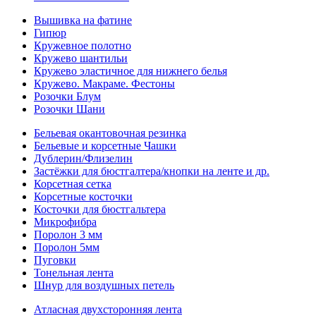
Вышивка на фатине
Гипюр
Кружевное полотно
Кружево шантильи
Кружево эластичное для нижнего белья
Кружево. Макраме. Фестоны
Розочки Блум
Розочки Шани
Бельевая окантовочная резинка
Бельевые и корсетные Чашки
Дублерин/Флизелин
Застёжки для бюстгалтера/кнопки на ленте и др.
Корсетная сетка
Корсетные косточки
Косточки для бюстгальтера
Микрофибра
Поролон 3 мм
Поролон 5мм
Пуговки
Тонельная лента
Шнур для воздушных петель
Атласная двухсторонняя лента