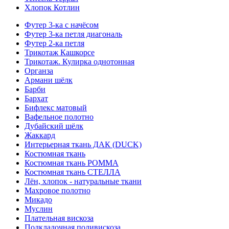
Хлопок Котлин
Футер 3-ка с начёсом
Футер 3-ка петля диагональ
Футер 2-ка петля
Трикотаж Кашкорсе
Трикотаж. Кулирка однотонная
Органза
Армани шёлк
Барби
Бархат
Бифлекс матовый
Вафельное полотно
Дубайский шёлк
Жаккард
Интерьерная ткань ДАК (DUCK)
Костюмная ткань
Костюмная ткань РОММА
Костюмная ткань СТЕЛЛА
Лён, хлопок - натуральные ткани
Махровое полотно
Микадо
Муслин
Плательная вискоза
Подкладочная поливискоза