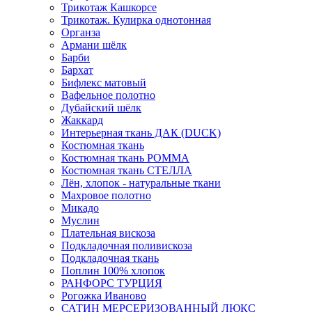
Трикотаж Кашкорсе
Трикотаж. Кулирка однотонная
Органза
Армани шёлк
Барби
Бархат
Бифлекс матовый
Вафельное полотно
Дубайский шёлк
Жаккард
Интерьерная ткань ДАК (DUCK)
Костюмная ткань
Костюмная ткань РОММА
Костюмная ткань СТЕЛЛА
Лён, хлопок - натуральные ткани
Махровое полотно
Микадо
Муслин
Плательная вискоза
Подкладочная поливискоза
Подкладочная ткань
Поплин 100% хлопок
РАНФОРС ТУРЦИЯ
Рогожка Иваново
САТИН МЕРСЕРИЗОВАННЫЙ ЛЮКС