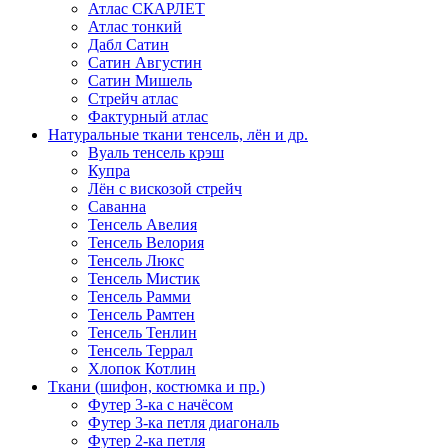
Атлас СКАРЛЕТ
Атлас тонкий
Дабл Сатин
Сатин Августин
Сатин Мишель
Стрейч атлас
Фактурный атлас
Натуральные ткани тенсель, лён и др.
Вуаль тенсель крэш
Купра
Лён с вискозой стрейч
Саванна
Тенсель Авелия
Тенсель Велория
Тенсель Люкс
Тенсель Мистик
Тенсель Рамми
Тенсель Рамтен
Тенсель Тенлин
Тенсель Террал
Хлопок Котлин
Ткани (шифон, костюмка и пр.)
Футер 3-ка с начёсом
Футер 3-ка петля диагональ
Футер 2-ка петля