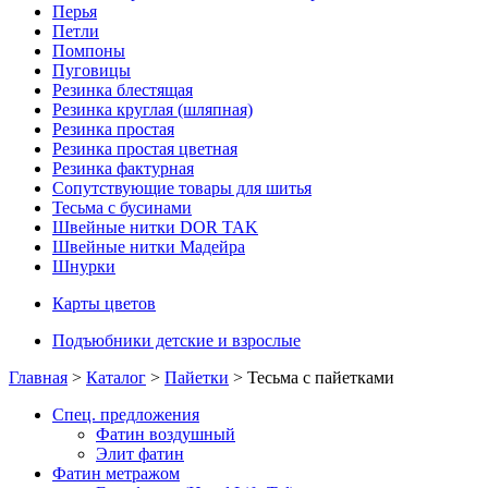
Перья
Петли
Помпоны
Пуговицы
Резинка блестящая
Резинка круглая (шляпная)
Резинка простая
Резинка простая цветная
Резинка фактурная
Сопутствующие товары для шитья
Тесьма с бусинами
Швейные нитки DOR TAK
Швейные нитки Мадейра
Шнурки
Карты цветов
Подъюбники детские и взрослые
Главная
>
Каталог
>
Пайетки
> Тесьма с пайетками
Спец. предложения
Фатин воздушный
Элит фатин
Фатин метражом