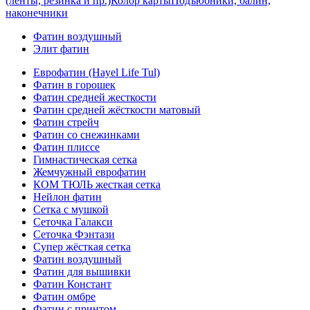
(ленты, резинка и пр.)
Колор карты
Подъюбники, балин,
наконечники
Фатин воздушный
Элит фатин
Еврофатин (Hayel Life Tul)
Фатин в горошек
Фатин средней жесткости
Фатин средней жёсткости матовый
Фатин стрейч
Фатин со снежинками
Фатин плиссе
Гимнастическая сетка
Жемчужный еврофатин
КОМ ТЮЛЬ жесткая сетка
Нейлон фатин
Сетка с мушкой
Сеточка Галакси
Сеточка Фэнтази
Супер жёсткая сетка
Фатин воздушный
Фатин для вышивки
Фатин Констант
Фатин омбре
Фатин с принтом