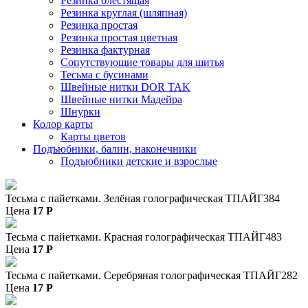
Резинка блестящая
Резинка круглая (шляпная)
Резинка простая
Резинка простая цветная
Резинка фактурная
Сопутствующие товары для шитья
Тесьма с бусинами
Швейные нитки DOR TAK
Швейные нитки Мадейра
Шнурки
Колор карты
Карты цветов
Подъюбники, балин, наконечники
Подъюбники детские и взрослые
Тесьма с пайетками. Зелёная голографическая ТПАЙГ384
Цена
17
P
Тесьма с пайетками. Красная голографическая ТПАЙГ483
Цена
17
P
Тесьма с пайетками. Серебряная голографическая ТПАЙГ282
Цена
17
P