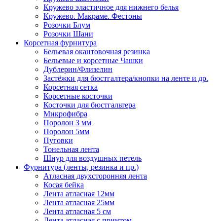
Кружево эластичное для нижнего белья
Кружево. Макраме. Фестоны
Розочки Блум
Розочки Шани
Корсетная фурнитура
Бельевая окантовочная резинка
Бельевые и корсетные Чашки
Дублерин/Флизелин
Застёжки для бюстгалтера/кнопки на ленте и др.
Корсетная сетка
Корсетные косточки
Косточки для бюстгальтера
Микрофибра
Поролон 3 мм
Поролон 5мм
Пуговки
Тонельная лента
Шнур для воздушных петель
Фурнитура (ленты, резинка и пр.)
Атласная двухсторонняя лента
Косая бейка
Лента атласная 12мм
Лента атласная 25мм
Лента атласная 5 см
Лента атласная с принтом