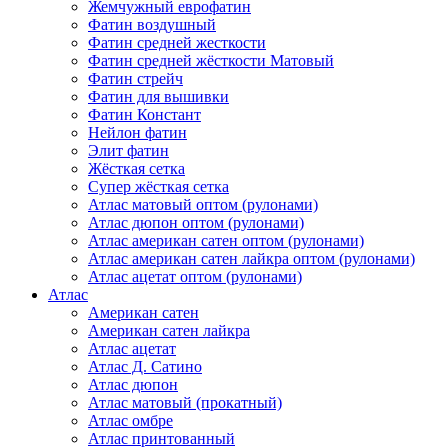
Жемчужный еврофатин
Фатин воздушный
Фатин средней жесткости
Фатин средней жёсткости Матовый
Фатин стрейч
Фатин для вышивки
Фатин Констант
Нейлон фатин
Элит фатин
Жёсткая сетка
Супер жёсткая сетка
Атлас матовый оптом (рулонами)
Атлас дюпон оптом (рулонами)
Атлас американ сатен оптом (рулонами)
Атлас американ сатен лайкра оптом (рулонами)
Атлас ацетат оптом (рулонами)
Атлас
Американ сатен
Американ сатен лайкра
Атлас ацетат
Атлас Д. Сатино
Атлас дюпон
Атлас матовый (прокатный)
Атлас омбре
Атлас принтованный