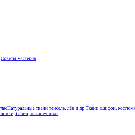
|
Советы мастеров
лас
Натуральные ткани тенсель, лён и др.
Ткани (шифон, костюмк
бники, балин, наконечники