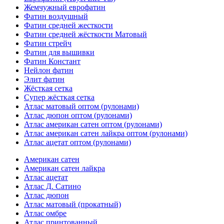
Жемчужный еврофатин
Фатин воздушный
Фатин средней жесткости
Фатин средней жёсткости Матовый
Фатин стрейч
Фатин для вышивки
Фатин Констант
Нейлон фатин
Элит фатин
Жёсткая сетка
Супер жёсткая сетка
Атлас матовый оптом (рулонами)
Атлас дюпон оптом (рулонами)
Атлас американ сатен оптом (рулонами)
Атлас американ сатен лайкра оптом (рулонами)
Атлас ацетат оптом (рулонами)
Американ сатен
Американ сатен лайкра
Атлас ацетат
Атлас Д. Сатино
Атлас дюпон
Атлас матовый (прокатный)
Атлас омбре
Атлас принтованный