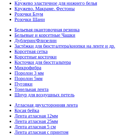
Кружево эластичное для нижнего белья
Кружево. Макраме. Фестоны
Розочки Блум
Розочки Шани
Бельевая окантовочная резинка
Бельевые и корсетные Чашки
Дублерин/Флизелин
Застёжки для бюстгалтера/кнопки на ленте и др.
Корсетная сетка
Корсетные косточки
Косточки для бюстгальтера
Микрофибра
Поролон 3 мм
Поролон 5мм
Пуговки
Тонельная лента
Шнур для воздушных петель
Атласная двухсторонняя лента
Косая бейка
Лента атласная 12мм
Лента атласная 25мм
Лента атласная 5 см
Лента атласная с принтом