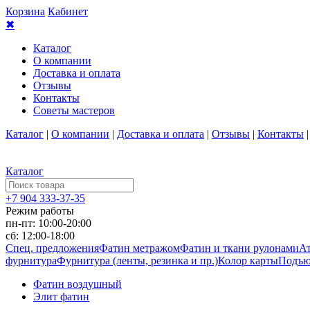
Корзина
Кабинет
✖
Каталог
О компании
Доставка и оплата
Отзывы
Контакты
Советы мастеров
Каталог
|
О компании
|
Доставка и оплата
|
Отзывы
|
Контакты
Каталог
+7 904 333-37-35
Режим работы
пн-пт: 10:00-20:00
сб: 12:00-18:00
Спец. предложения
Фатин метражом
Фатин и ткани рулонами
Ат
фурнитура
Фурнитура (ленты, резинка и пр.)
Колор карты
Подъю
Фатин воздушный
Элит фатин