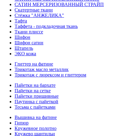
САТИН МЕРСЕРИЗОВАННЫЙ СТРАЙП
Скатертные ткани
Стёжка "АНЖЕЛИКА"
Тафта
Таффета - подкладочная ткань
Ткани плиссе
Шифон
Шифон сатин
Штапель
ЭКО кожа
Глиттер на фатине
Трикотаж масло металлик
Трикотаж с люрексом и глиттером
Пайетки на бархате
Пайетки на сетке
Пайетки пришивные
Паутинка с пайеткой
Тесьма с пайетками
Вышивка на фатине
Гипюр
Кружевное полотно
Кружево шантильи