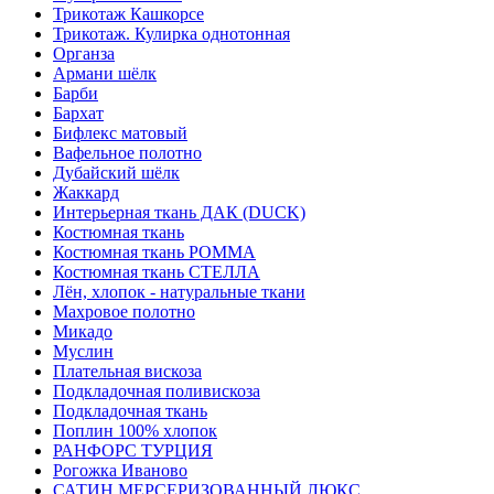
Трикотаж Кашкорсе
Трикотаж. Кулирка однотонная
Органза
Армани шёлк
Барби
Бархат
Бифлекс матовый
Вафельное полотно
Дубайский шёлк
Жаккард
Интерьерная ткань ДАК (DUCK)
Костюмная ткань
Костюмная ткань РОММА
Костюмная ткань СТЕЛЛА
Лён, хлопок - натуральные ткани
Махровое полотно
Микадо
Муслин
Плательная вискоза
Подкладочная поливискоза
Подкладочная ткань
Поплин 100% хлопок
РАНФОРС ТУРЦИЯ
Рогожка Иваново
САТИН МЕРСЕРИЗОВАННЫЙ ЛЮКС