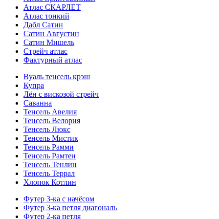
Атлас СКАРЛЕТ
Атлас тонкий
Дабл Сатин
Сатин Августин
Сатин Мишель
Стрейч атлас
Фактурный атлас
Вуаль тенсель крэш
Купра
Лён с вискозой стрейч
Саванна
Тенсель Авелия
Тенсель Велория
Тенсель Люкс
Тенсель Мистик
Тенсель Рамми
Тенсель Рамтен
Тенсель Тенлин
Тенсель Террал
Хлопок Котлин
Футер 3-ка с начёсом
Футер 3-ка петля диагональ
Футер 2-ка петля