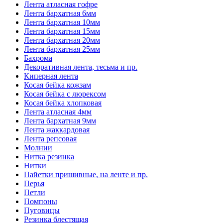
Лента атласная гофре
Лента бархатная 6мм
Лента бархатная 10мм
Лента бархатная 15мм
Лента бархатная 20мм
Лента бархатная 25мм
Бахрома
Декоративная лента, тесьма и пр.
Киперная лента
Косая бейка кожзам
Косая бейка с люрексом
Косая бейка хлопковая
Лента атласная 4мм
Лента бархатная 9мм
Лента жаккардовая
Лента репсовая
Молнии
Нитка резинка
Нитки
Пайетки пришивные, на ленте и пр.
Перья
Петли
Помпоны
Пуговицы
Резинка блестящая