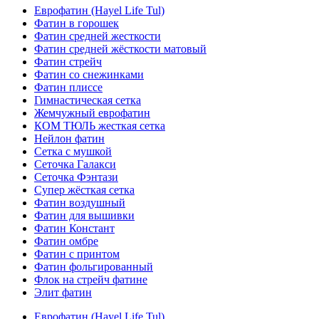
Еврофатин (Hayel Life Tul)
Фатин в горошек
Фатин средней жесткости
Фатин средней жёсткости матовый
Фатин стрейч
Фатин со снежинками
Фатин плиссе
Гимнастическая сетка
Жемчужный еврофатин
КОМ ТЮЛЬ жесткая сетка
Нейлон фатин
Сетка с мушкой
Сеточка Галакси
Сеточка Фэнтази
Супер жёсткая сетка
Фатин воздушный
Фатин для вышивки
Фатин Констант
Фатин омбре
Фатин с принтом
Фатин фольгированный
Флок на стрейч фатине
Элит фатин
Еврофатин (Hayel Life Tul)