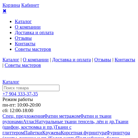
Корзина
Кабинет
✖
Каталог
О компании
Доставка и оплата
Отзывы
Контакты
Советы мастеров
Каталог
|
О компании
|
Доставка и оплата
|
Отзывы
|
Контакты
|
Советы мастеров
Каталог
+7 904 333-37-35
Режим работы
пн-пт: 10:00-20:00
сб: 12:00-18:00
Спец. предложения
Фатин метражом
Фатин и ткани
рулонами
Атлас
Натуральные ткани тенсель, лён и др.
Ткани
(шифон, костюмка и пр.)
Ткани с
глиттером
Пайетки
Кружева
Корсетная фурнитура
Фурнитура