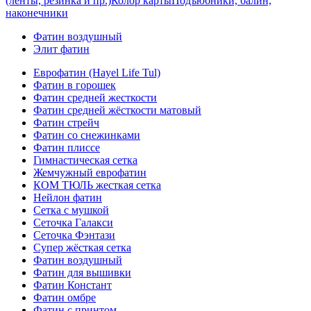
(ленты, резинка и пр.)
Колор карты
Подъюбники, балин,
наконечники
Фатин воздушный
Элит фатин
Еврофатин (Hayel Life Tul)
Фатин в горошек
Фатин средней жесткости
Фатин средней жёсткости матовый
Фатин стрейч
Фатин со снежинками
Фатин плиссе
Гимнастическая сетка
Жемчужный еврофатин
КОМ ТЮЛЬ жесткая сетка
Нейлон фатин
Сетка с мушкой
Сеточка Галакси
Сеточка Фэнтази
Супер жёсткая сетка
Фатин воздушный
Фатин для вышивки
Фатин Констант
Фатин омбре
Фатин с принтом