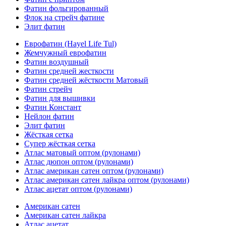
Фатин фольгированный
Флок на стрейч фатине
Элит фатин
Еврофатин (Hayel Life Tul)
Жемчужный еврофатин
Фатин воздушный
Фатин средней жесткости
Фатин средней жёсткости Матовый
Фатин стрейч
Фатин для вышивки
Фатин Констант
Нейлон фатин
Элит фатин
Жёсткая сетка
Супер жёсткая сетка
Атлас матовый оптом (рулонами)
Атлас дюпон оптом (рулонами)
Атлас американ сатен оптом (рулонами)
Атлас американ сатен лайкра оптом (рулонами)
Атлас ацетат оптом (рулонами)
Американ сатен
Американ сатен лайкра
Атлас ацетат