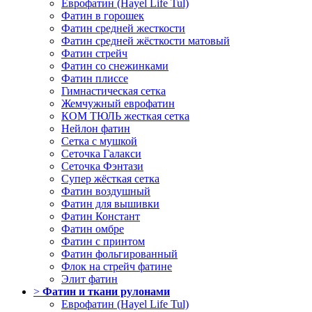
Еврофатин (Hayel Life Tul)
Фатин в горошек
Фатин средней жесткости
Фатин средней жёсткости матовый
Фатин стрейч
Фатин со снежинками
Фатин плиссе
Гимнастическая сетка
Жемчужный еврофатин
КОМ ТЮЛЬ жесткая сетка
Нейлон фатин
Сетка с мушкой
Сеточка Галакси
Сеточка Фэнтази
Супер жёсткая сетка
Фатин воздушный
Фатин для вышивки
Фатин Констант
Фатин омбре
Фатин с принтом
Фатин фольгированный
Флок на стрейч фатине
Элит фатин
>
Фатин и ткани рулонами
Еврофатин (Hayel Life Tul)