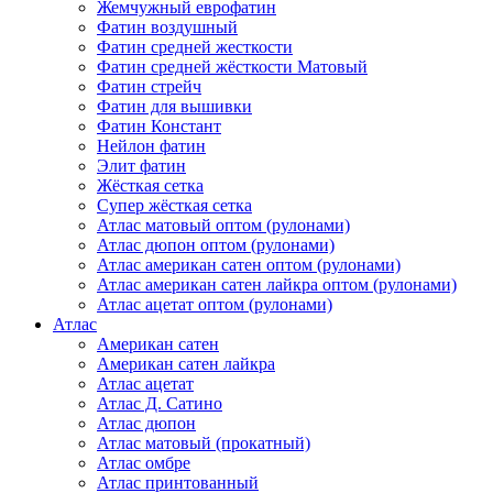
Жемчужный еврофатин
Фатин воздушный
Фатин средней жесткости
Фатин средней жёсткости Матовый
Фатин стрейч
Фатин для вышивки
Фатин Констант
Нейлон фатин
Элит фатин
Жёсткая сетка
Супер жёсткая сетка
Атлас матовый оптом (рулонами)
Атлас дюпон оптом (рулонами)
Атлас американ сатен оптом (рулонами)
Атлас американ сатен лайкра оптом (рулонами)
Атлас ацетат оптом (рулонами)
Атлас
Американ сатен
Американ сатен лайкра
Атлас ацетат
Атлас Д. Сатино
Атлас дюпон
Атлас матовый (прокатный)
Атлас омбре
Атлас принтованный