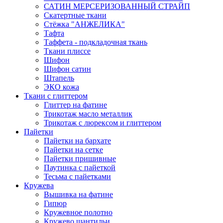
САТИН МЕРСЕРИЗОВАННЫЙ СТРАЙП
Скатертные ткани
Стёжка "АНЖЕЛИКА"
Тафта
Таффета - подкладочная ткань
Ткани плиссе
Шифон
Шифон сатин
Штапель
ЭКО кожа
Ткани с глиттером
Глиттер на фатине
Трикотаж масло металлик
Трикотаж с люрексом и глиттером
Пайетки
Пайетки на бархате
Пайетки на сетке
Пайетки пришивные
Паутинка с пайеткой
Тесьма с пайетками
Кружева
Вышивка на фатине
Гипюр
Кружевное полотно
Кружево шантильи