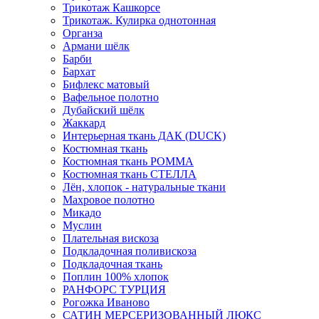
Трикотаж Кашкорсе
Трикотаж. Кулирка однотонная
Органза
Армани шёлк
Барби
Бархат
Бифлекс матовый
Вафельное полотно
Дубайский шёлк
Жаккард
Интерьерная ткань ДАК (DUCK)
Костюмная ткань
Костюмная ткань РОММА
Костюмная ткань СТЕЛЛА
Лён, хлопок - натуральные ткани
Махровое полотно
Микадо
Муслин
Плательная вискоза
Подкладочная поливискоза
Подкладочная ткань
Поплин 100% хлопок
РАНФОРС ТУРЦИЯ
Рогожка Иваново
САТИН МЕРСЕРИЗОВАННЫЙ ЛЮКС