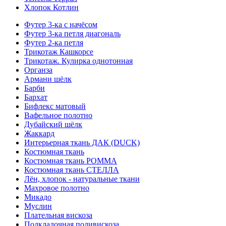
Хлопок Котлин
Футер 3-ка с начёсом
Футер 3-ка петля диагональ
Футер 2-ка петля
Трикотаж Кашкорсе
Трикотаж. Кулирка однотонная
Органза
Армани шёлк
Барби
Бархат
Бифлекс матовый
Вафельное полотно
Дубайский шёлк
Жаккард
Интерьерная ткань ДАК (DUCK)
Костюмная ткань
Костюмная ткань РОММА
Костюмная ткань СТЕЛЛА
Лён, хлопок - натуральные ткани
Махровое полотно
Микадо
Муслин
Плательная вискоза
Подкладочная поливискоза