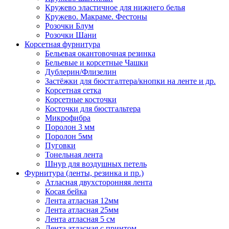
Кружево эластичное для нижнего белья
Кружево. Макраме. Фестоны
Розочки Блум
Розочки Шани
Корсетная фурнитура
Бельевая окантовочная резинка
Бельевые и корсетные Чашки
Дублерин/Флизелин
Застёжки для бюстгалтера/кнопки на ленте и др.
Корсетная сетка
Корсетные косточки
Косточки для бюстгальтера
Микрофибра
Поролон 3 мм
Поролон 5мм
Пуговки
Тонельная лента
Шнур для воздушных петель
Фурнитура (ленты, резинка и пр.)
Атласная двухсторонняя лента
Косая бейка
Лента атласная 12мм
Лента атласная 25мм
Лента атласная 5 см
Лента атласная с принтом