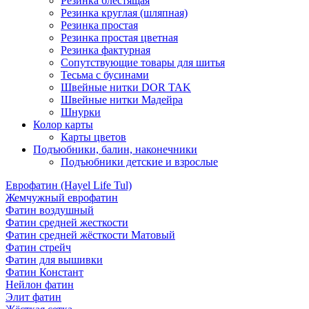
Резинка блестящая
Резинка круглая (шляпная)
Резинка простая
Резинка простая цветная
Резинка фактурная
Сопутствующие товары для шитья
Тесьма с бусинами
Швейные нитки DOR TAK
Швейные нитки Мадейра
Шнурки
Колор карты
Карты цветов
Подъюбники, балин, наконечники
Подъюбники детские и взрослые
Еврофатин (Hayel Life Tul)
Жемчужный еврофатин
Фатин воздушный
Фатин средней жесткости
Фатин средней жёсткости Матовый
Фатин стрейч
Фатин для вышивки
Фатин Констант
Нейлон фатин
Элит фатин