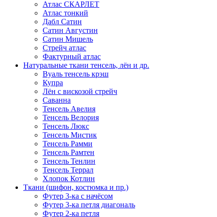
Атлас СКАРЛЕТ
Атлас тонкий
Дабл Сатин
Сатин Августин
Сатин Мишель
Стрейч атлас
Фактурный атлас
Натуральные ткани тенсель, лён и др.
Вуаль тенсель крэш
Купра
Лён с вискозой стрейч
Саванна
Тенсель Авелия
Тенсель Велория
Тенсель Люкс
Тенсель Мистик
Тенсель Рамми
Тенсель Рамтен
Тенсель Тенлин
Тенсель Террал
Хлопок Котлин
Ткани (шифон, костюмка и пр.)
Футер 3-ка с начёсом
Футер 3-ка петля диагональ
Футер 2-ка петля