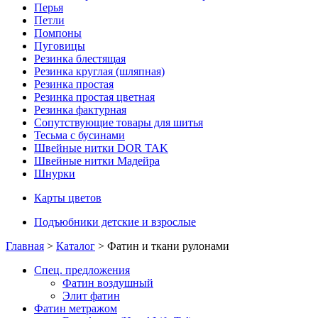
Перья
Петли
Помпоны
Пуговицы
Резинка блестящая
Резинка круглая (шляпная)
Резинка простая
Резинка простая цветная
Резинка фактурная
Сопутствующие товары для шитья
Тесьма с бусинами
Швейные нитки DOR TAK
Швейные нитки Мадейра
Шнурки
Карты цветов
Подъюбники детские и взрослые
Главная
>
Каталог
> Фатин и ткани рулонами
Спец. предложения
Фатин воздушный
Элит фатин
Фатин метражом