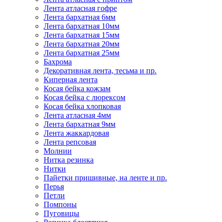
Лента атласная гофре
Лента бархатная 6мм
Лента бархатная 10мм
Лента бархатная 15мм
Лента бархатная 20мм
Лента бархатная 25мм
Бахрома
Декоративная лента, тесьма и пр.
Киперная лента
Косая бейка кожзам
Косая бейка с люрексом
Косая бейка хлопковая
Лента атласная 4мм
Лента бархатная 9мм
Лента жаккардовая
Лента репсовая
Молнии
Нитка резинка
Нитки
Пайетки пришивные, на ленте и пр.
Перья
Петли
Помпоны
Пуговицы