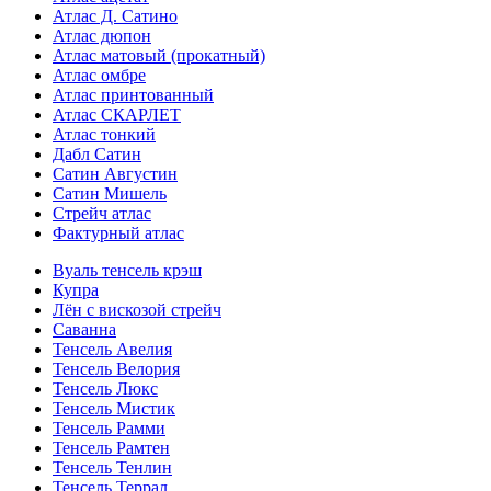
Атлас Д. Сатино
Атлас дюпон
Атлас матовый (прокатный)
Атлас омбре
Атлас принтованный
Атлас СКАРЛЕТ
Атлас тонкий
Дабл Сатин
Сатин Августин
Сатин Мишель
Стрейч атлас
Фактурный атлас
Вуаль тенсель крэш
Купра
Лён с вискозой стрейч
Саванна
Тенсель Авелия
Тенсель Велория
Тенсель Люкс
Тенсель Мистик
Тенсель Рамми
Тенсель Рамтен
Тенсель Тенлин
Тенсель Террал