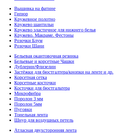
Вышивка на фатине
Гипюр
Кружевное полотно
Кружево шантильи
Кружево эластичное для нижнего белья
Кружево. Макраме. Фестоны
Розочки Блум
Розочки Шани
Бельевая окантовочная резинка
Бельевые и корсетные Чашки
Дублерин/Флизелин
Застёжки для бюстгалтера/кнопки на ленте и др.
Корсетная сетка
Корсетные косточки
Косточки для бюстгальтера
Микрофибра
Поролон 3 мм
Поролон 5мм
Пуговки
Тонельная лента
Шнур для воздушных петель
Атласная двухсторонняя лента