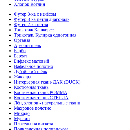
Хлопок Котлин
Футер 3-ка с начёсом
Футер 3-ка петля диагональ
Футер 2-ка петля
Трикотаж Кашкорсе
Трикотаж. Кулирка однотонная
Органза
Армани шёлк
Барби
Бархат
Бифлекс матовый
Вафельное полотно
Дубайский шёлк
Жаккард
Интерьерная ткань ДАК (DUCK)
Костюмная ткань
Костюмная ткань РОММА
Костюмная ткань СТЕЛЛА
Лён, хлопок - натуральные ткани
Махровое полотно
Микадо
Муслин
Плательная вискоза
Подкладочная поливискоза