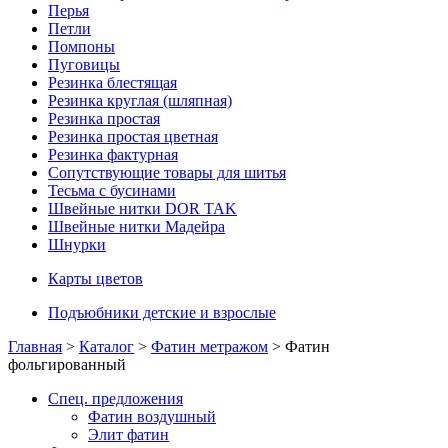
Перья
Петли
Помпоны
Пуговицы
Резинка блестящая
Резинка круглая (шляпная)
Резинка простая
Резинка простая цветная
Резинка фактурная
Сопутствующие товары для шитья
Тесьма с бусинами
Швейные нитки DOR TAK
Швейные нитки Мадейра
Шнурки
Карты цветов
Подъюбники детские и взрослые
Главная
>
Каталог
>
Фатин метражом
> Фатин
фольгированный
Спец. предложения
Фатин воздушный
Элит фатин