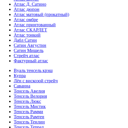
Атлас Д. Сатино
Атлас дюпон
Атлас матовый (прокатный)
Атлас омбре
Атлас принтованный
Атлас СКАРЛЕТ
Атлас тонкий
Дабл Сатин
Сатин Августин
Сатин Мишель
Стрейч атлас
Фактурный атлас
Вуаль тенсель крэш
Купра
Лён с вискозой стрейч
Саванна
Тенсель Авелия
Тенсель Велория
Тенсель Люкс
Тенсель Мистик
Тенсель Рамми
Тенсель Рамтен
Тенсель Тенлин
Тенсель Террал