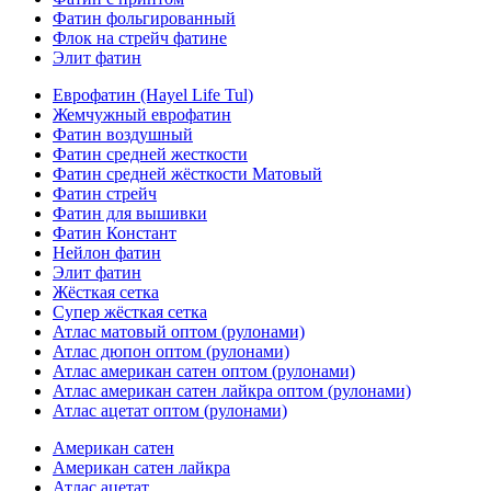
Фатин фольгированный
Флок на стрейч фатине
Элит фатин
Еврофатин (Hayel Life Tul)
Жемчужный еврофатин
Фатин воздушный
Фатин средней жесткости
Фатин средней жёсткости Матовый
Фатин стрейч
Фатин для вышивки
Фатин Констант
Нейлон фатин
Элит фатин
Жёсткая сетка
Супер жёсткая сетка
Атлас матовый оптом (рулонами)
Атлас дюпон оптом (рулонами)
Атлас американ сатен оптом (рулонами)
Атлас американ сатен лайкра оптом (рулонами)
Атлас ацетат оптом (рулонами)
Американ сатен
Американ сатен лайкра
Атлас ацетат