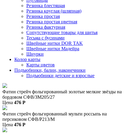
Пуговицы
Резинка блестящая
Резинка круглая (шляпная)
Резинка простая
Резинка простая цветная
Резинка фактурная
Сопутствующие товары для шитья
Тесьма с бусинами
Швейные нитки DOR TAK
Швейные нитки Мадейра
Шнурки
Колор карты
Карты цветов
Подъюбники, балин, наконечники
Подъюбники детские и взрослые
Фатин стрейч фольгированный золотые мелкие звёзды на
бордовом СФВ/ЗМ205/27
Цена
476
P
Фатин стрейч фольгированный мульти россыпь на
персиковом СФВ/Р213/М
Цена
476
P