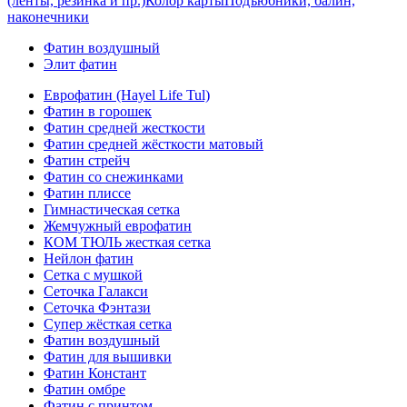
(ленты, резинка и пр.)
Колор карты
Подъюбники, балин,
наконечники
Фатин воздушный
Элит фатин
Еврофатин (Hayel Life Tul)
Фатин в горошек
Фатин средней жесткости
Фатин средней жёсткости матовый
Фатин стрейч
Фатин со снежинками
Фатин плиссе
Гимнастическая сетка
Жемчужный еврофатин
КОМ ТЮЛЬ жесткая сетка
Нейлон фатин
Сетка с мушкой
Сеточка Галакси
Сеточка Фэнтази
Супер жёсткая сетка
Фатин воздушный
Фатин для вышивки
Фатин Констант
Фатин омбре
Фатин с принтом