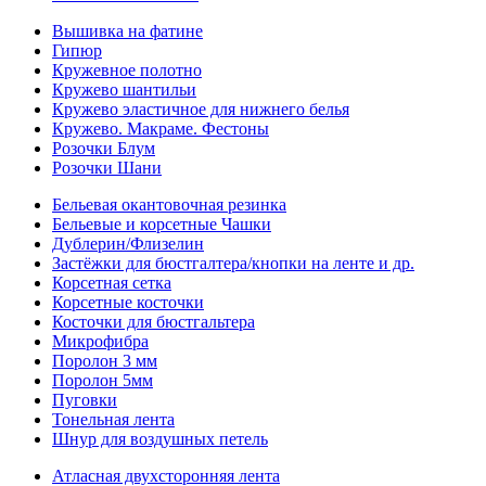
Вышивка на фатине
Гипюр
Кружевное полотно
Кружево шантильи
Кружево эластичное для нижнего белья
Кружево. Макраме. Фестоны
Розочки Блум
Розочки Шани
Бельевая окантовочная резинка
Бельевые и корсетные Чашки
Дублерин/Флизелин
Застёжки для бюстгалтера/кнопки на ленте и др.
Корсетная сетка
Корсетные косточки
Косточки для бюстгальтера
Микрофибра
Поролон 3 мм
Поролон 5мм
Пуговки
Тонельная лента
Шнур для воздушных петель
Атласная двухсторонняя лента