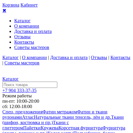
Корзина
Кабинет
✖
Каталог
О компании
Доставка и оплата
Отзывы
Контакты
Советы мастеров
Каталог
|
О компании
|
Доставка и оплата
|
Отзывы
|
Контакты
|
Советы мастеров
Каталог
+7 904 333-37-35
Режим работы
пн-пт: 10:00-20:00
сб: 12:00-18:00
Спец. предложения
Фатин метражом
Фатин и ткани
рулонами
Атлас
Натуральные ткани тенсель, лён и др.
Ткани
(шифон, костюмка и пр.)
Ткани с
глиттером
Пайетки
Кружева
Корсетная фурнитура
Фурнитура