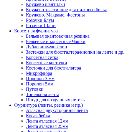
Кружево шантильи
Кружево эластичное для нижнего белья
Кружево. Макраме. Фестоны
Розочки Блум
Розочки Шани
Корсетная фурнитура
Бельевая окантовочная резинка
Бельевые и корсетные Чашки
Дублерин/Флизелин
Застёжки для бюстгалтера/кнопки на ленте и др.
Корсетная сетка
Корсетные косточки
Косточки для бюстгальтера
Микрофибра
Поролон 3 мм
Поролон 5мм
Пуговки
Тонельная лента
Шнур для воздушных петель
Фурнитура (ленты, резинка и пр.)
Атласная двухсторонняя лента
Косая бейка
Лента атласная 12мм
Лента атласная 25мм
Лента атласная 5 см