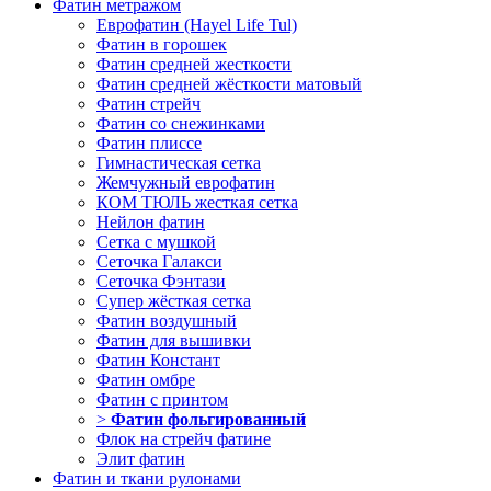
Фатин метражом
Еврофатин (Hayel Life Tul)
Фатин в горошек
Фатин средней жесткости
Фатин средней жёсткости матовый
Фатин стрейч
Фатин со снежинками
Фатин плиссе
Гимнастическая сетка
Жемчужный еврофатин
КОМ ТЮЛЬ жесткая сетка
Нейлон фатин
Сетка с мушкой
Сеточка Галакси
Сеточка Фэнтази
Супер жёсткая сетка
Фатин воздушный
Фатин для вышивки
Фатин Констант
Фатин омбре
Фатин с принтом
>
Фатин фольгированный
Флок на стрейч фатине
Элит фатин
Фатин и ткани рулонами