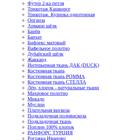
Футер 2-ка петля
Трикотаж Кашкорсе
Трикотаж. Кулирка однотонная
Органза
Армани шёлк
Барби
Бархат
Бифлекс матовый
Вафельное полотно
Дубайский шёлк
Жаккард
Интерьерная ткань ДАК (DUCK)
Костюмная ткань
Костюмная ткань РОММА
Костюмная ткань СТЕЛЛА
Лён, хлопок - натуральные ткани
Махровое полотно
Микадо
Муслин
Плательная вискоза
Подкладочная поливискоза
Подкладочная ткань
Поплин 100% хлопок
РАНФОРС ТУРЦИЯ
Рогожка Иваново