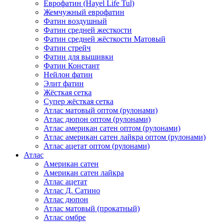
Еврофатин (Hayel Life Tul)
Жемчужный еврофатин
Фатин воздушный
Фатин средней жесткости
Фатин средней жёсткости Матовый
Фатин стрейч
Фатин для вышивки
Фатин Констант
Нейлон фатин
Элит фатин
Жёсткая сетка
Супер жёсткая сетка
Атлас матовый оптом (рулонами)
Атлас дюпон оптом (рулонами)
Атлас американ сатен оптом (рулонами)
Атлас американ сатен лайкра оптом (рулонами)
Атлас ацетат оптом (рулонами)
Атлас
Американ сатен
Американ сатен лайкра
Атлас ацетат
Атлас Д. Сатино
Атлас дюпон
Атлас матовый (прокатный)
Атлас омбре