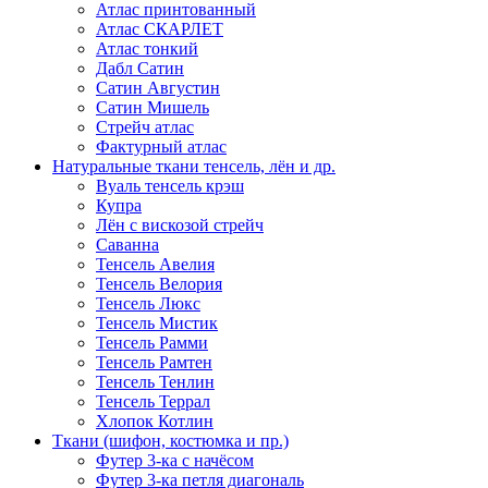
Атлас принтованный
Атлас СКАРЛЕТ
Атлас тонкий
Дабл Сатин
Сатин Августин
Сатин Мишель
Стрейч атлас
Фактурный атлас
Натуральные ткани тенсель, лён и др.
Вуаль тенсель крэш
Купра
Лён с вискозой стрейч
Саванна
Тенсель Авелия
Тенсель Велория
Тенсель Люкс
Тенсель Мистик
Тенсель Рамми
Тенсель Рамтен
Тенсель Тенлин
Тенсель Террал
Хлопок Котлин
Ткани (шифон, костюмка и пр.)
Футер 3-ка с начёсом
Футер 3-ка петля диагональ