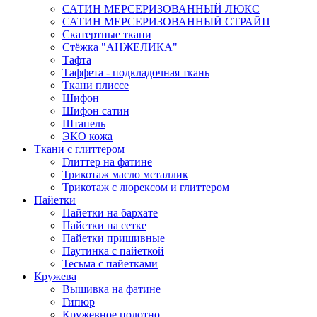
САТИН МЕРСЕРИЗОВАННЫЙ ЛЮКС
САТИН МЕРСЕРИЗОВАННЫЙ СТРАЙП
Скатертные ткани
Стёжка "АНЖЕЛИКА"
Тафта
Таффета - подкладочная ткань
Ткани плиссе
Шифон
Шифон сатин
Штапель
ЭКО кожа
Ткани с глиттером
Глиттер на фатине
Трикотаж масло металлик
Трикотаж с люрексом и глиттером
Пайетки
Пайетки на бархате
Пайетки на сетке
Пайетки пришивные
Паутинка с пайеткой
Тесьма с пайетками
Кружева
Вышивка на фатине
Гипюр
Кружевное полотно