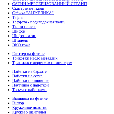
САТИН МЕРСЕРИЗОВАННЫЙ СТРАЙП
Скатертные ткани
Стёжка "АНЖЕЛИКА"
Тафта
Таффета - подкладочная ткань
Ткани плиссе
Шифон
Шифон сатин
Штапель
ЭКО кожа
Глиттер на фатине
Трикотаж масло металлик
Трикотаж с люрексом и глиттером
Пайетки на бархате
Пайетки на сетке
Пайетки пришивные
Паутинка с пайеткой
Тесьма с пайетками
Вышивка на фатине
Гипюр
Кружевное полотно
Кружево шантильи