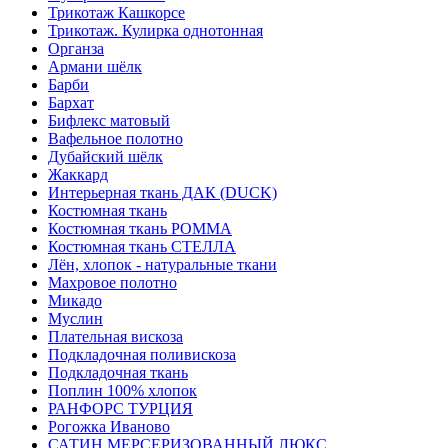
Трикотаж Кашкорсе
Трикотаж. Кулирка однотонная
Органза
Армани шёлк
Барби
Бархат
Бифлекс матовый
Вафельное полотно
Дубайский шёлк
Жаккард
Интерьерная ткань ДАК (DUCK)
Костюмная ткань
Костюмная ткань РОММА
Костюмная ткань СТЕЛЛА
Лён, хлопок - натуральные ткани
Махровое полотно
Микадо
Муслин
Плательная вискоза
Подкладочная поливискоза
Подкладочная ткань
Поплин 100% хлопок
РАНФОРС ТУРЦИЯ
Рогожка Иваново
САТИН МЕРСЕРИЗОВАННЫЙ ЛЮКС