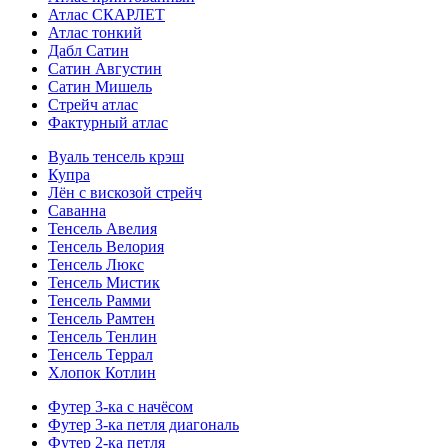
Атлас СКАРЛЕТ
Атлас тонкий
Дабл Сатин
Сатин Августин
Сатин Мишель
Стрейч атлас
Фактурный атлас
Вуаль тенсель крэш
Купра
Лён с вискозой стрейч
Саванна
Тенсель Авелия
Тенсель Велория
Тенсель Люкс
Тенсель Мистик
Тенсель Рамми
Тенсель Рамтен
Тенсель Тенлин
Тенсель Террал
Хлопок Котлин
Футер 3-ка с начёсом
Футер 3-ка петля диагональ
Футер 2-ка петля