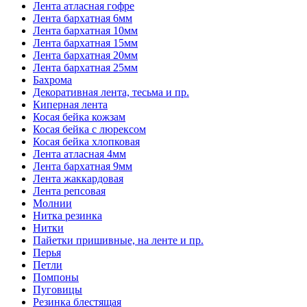
Лента атласная гофре
Лента бархатная 6мм
Лента бархатная 10мм
Лента бархатная 15мм
Лента бархатная 20мм
Лента бархатная 25мм
Бахрома
Декоративная лента, тесьма и пр.
Киперная лента
Косая бейка кожзам
Косая бейка с люрексом
Косая бейка хлопковая
Лента атласная 4мм
Лента бархатная 9мм
Лента жаккардовая
Лента репсовая
Молнии
Нитка резинка
Нитки
Пайетки пришивные, на ленте и пр.
Перья
Петли
Помпоны
Пуговицы
Резинка блестящая