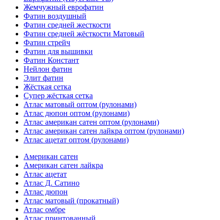
Жемчужный еврофатин
Фатин воздушный
Фатин средней жесткости
Фатин средней жёсткости Матовый
Фатин стрейч
Фатин для вышивки
Фатин Констант
Нейлон фатин
Элит фатин
Жёсткая сетка
Супер жёсткая сетка
Атлас матовый оптом (рулонами)
Атлас дюпон оптом (рулонами)
Атлас американ сатен оптом (рулонами)
Атлас американ сатен лайкра оптом (рулонами)
Атлас ацетат оптом (рулонами)
Американ сатен
Американ сатен лайкра
Атлас ацетат
Атлас Д. Сатино
Атлас дюпон
Атлас матовый (прокатный)
Атлас омбре
Атлас принтованный