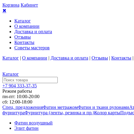
Корзина
Кабинет
✖
Каталог
О компании
Доставка и оплата
Отзывы
Контакты
Советы мастеров
Каталог
|
О компании
|
Доставка и оплата
|
Отзывы
|
Контакты
Каталог
+7 904 333-37-35
Режим работы
пн-пт: 10:00-20:00
сб: 12:00-18:00
Спец. предложения
Фатин метражом
Фатин и ткани рулонами
Ат
фурнитура
Фурнитура (ленты, резинка и пр.)
Колор карты
Подъю
Фатин воздушный
Элит фатин