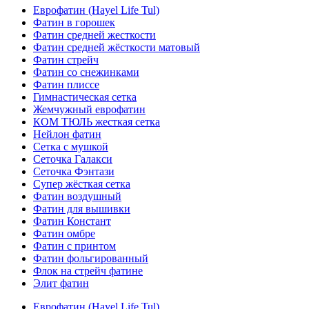
Еврофатин (Hayel Life Tul)
Фатин в горошек
Фатин средней жесткости
Фатин средней жёсткости матовый
Фатин стрейч
Фатин со снежинками
Фатин плиссе
Гимнастическая сетка
Жемчужный еврофатин
КОМ ТЮЛЬ жесткая сетка
Нейлон фатин
Сетка с мушкой
Сеточка Галакси
Сеточка Фэнтази
Супер жёсткая сетка
Фатин воздушный
Фатин для вышивки
Фатин Констант
Фатин омбре
Фатин с принтом
Фатин фольгированный
Флок на стрейч фатине
Элит фатин
Еврофатин (Hayel Life Tul)