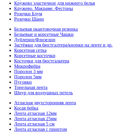
Кружево эластичное для нижнего белья
Кружево. Макраме. Фестоны
Розочки Блум
Розочки Шани
Бельевая окантовочная резинка
Бельевые и корсетные Чашки
Дублерин/Флизелин
Застёжки для бюстгалтера/кнопки на ленте и др.
Корсетная сетка
Корсетные косточки
Косточки для бюстгальтера
Микрофибра
Поролон 3 мм
Поролон 5мм
Пуговки
Тонельная лента
Шнур для воздушных петель
Атласная двухсторонняя лента
Косая бейка
Лента атласная 12мм
Лента атласная 25мм
Лента атласная 5 см
Лента атласная с принтом