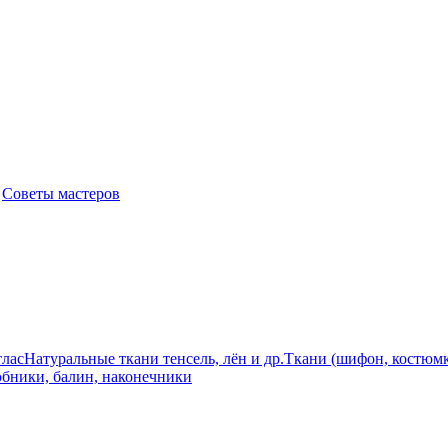
|
Советы мастеров
лас
Натуральные ткани тенсель, лён и др.
Ткани (шифон, костюмк
бники, балин, наконечники