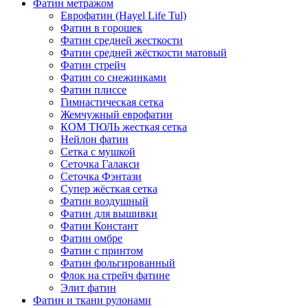
Фатин метражом
Еврофатин (Hayel Life Tul)
Фатин в горошек
Фатин средней жесткости
Фатин средней жёсткости матовый
Фатин стрейч
Фатин со снежинками
Фатин плиссе
Гимнастическая сетка
Жемчужный еврофатин
КОМ ТЮЛЬ жесткая сетка
Нейлон фатин
Сетка с мушкой
Сеточка Галакси
Сеточка Фэнтази
Супер жёсткая сетка
Фатин воздушный
Фатин для вышивки
Фатин Констант
Фатин омбре
Фатин с принтом
Фатин фольгированный
Флок на стрейч фатине
Элит фатин
Фатин и ткани рулонами