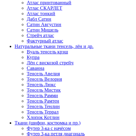
Атлас принтованный
Атлас СКАРЛЕТ
Атлас тонкий
Дабл Сатин
Сатин Августин
Сатин Мишель
Стрейч атлас
Фактурный атлас
Натуральные ткани тенсель, лён и др.
Вуаль тенсель крэш
Купра
Лён с вискозой стрейч
Саванна
Тенсель Авелия
Тенсель Велория
Тенсель Люкс
Тенсель Мистик
Тенсель Рамми
Тенсель Рамтен
Тенсель Тенлин
Тенсель Террал
Хлопок Котлин
Ткани (шифон, костюмка и пр.)
Футер 3-ка с начёсом
Футер 3-ка петля диагональ