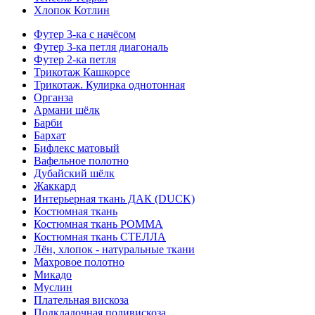
Хлопок Котлин
Футер 3-ка с начёсом
Футер 3-ка петля диагональ
Футер 2-ка петля
Трикотаж Кашкорсе
Трикотаж. Кулирка однотонная
Органза
Армани шёлк
Барби
Бархат
Бифлекс матовый
Вафельное полотно
Дубайский шёлк
Жаккард
Интерьерная ткань ДАК (DUCK)
Костюмная ткань
Костюмная ткань РОММА
Костюмная ткань СТЕЛЛА
Лён, хлопок - натуральные ткани
Махровое полотно
Микадо
Муслин
Плательная вискоза
Подкладочная поливискоза