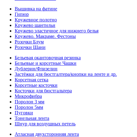
Вышивка на фатине
Гипюр
Кружевное полотно
Кружево шантильи
Кружево эластичное для нижнего белья
Кружево. Макраме. Фестоны
Розочки Блум
Розочки Шани
Бельевая окантовочная резинка
Бельевые и корсетные Чашки
Дублерин/Флизелин
Застёжки для бюстгалтера/кнопки на ленте и др.
Корсетная сетка
Корсетные косточки
Косточки для бюстгальтера
Микрофибра
Поролон 3 мм
Поролон 5мм
Пуговки
Тонельная лента
Шнур для воздушных петель
Атласная двухсторонняя лента