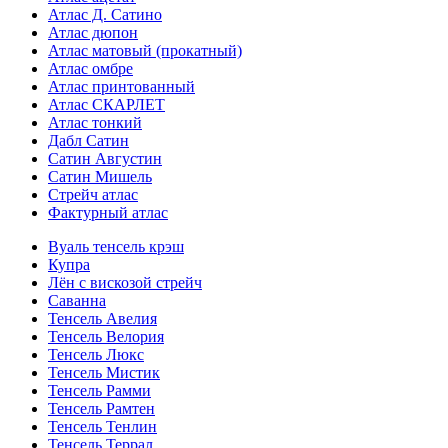
Атлас Д. Сатино
Атлас дюпон
Атлас матовый (прокатный)
Атлас омбре
Атлас принтованный
Атлас СКАРЛЕТ
Атлас тонкий
Дабл Сатин
Сатин Августин
Сатин Мишель
Стрейч атлас
Фактурный атлас
Вуаль тенсель крэш
Купра
Лён с вискозой стрейч
Саванна
Тенсель Авелия
Тенсель Велория
Тенсель Люкс
Тенсель Мистик
Тенсель Рамми
Тенсель Рамтен
Тенсель Тенлин
Тенсель Террал