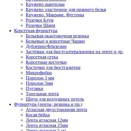
Кружево шантильи
Кружево эластичное для нижнего белья
Кружево. Макраме. Фестоны
Розочки Блум
Розочки Шани
Корсетная фурнитура
Бельевая окантовочная резинка
Бельевые и корсетные Чашки
Дублерин/Флизелин
Застёжки для бюстгалтера/кнопки на ленте и др.
Корсетная сетка
Корсетные косточки
Косточки для бюстгальтера
Микрофибра
Поролон 3 мм
Поролон 5мм
Пуговки
Тонельная лента
Шнур для воздушных петель
Фурнитура (ленты, резинка и пр.)
Атласная двухсторонняя лента
Косая бейка
Лента атласная 12мм
Лента атласная 25мм
Лента атласная 5 см