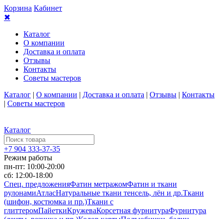
Корзина
Кабинет
✖
Каталог
О компании
Доставка и оплата
Отзывы
Контакты
Советы мастеров
Каталог
|
О компании
|
Доставка и оплата
|
Отзывы
|
Контакты
|
Советы мастеров
Каталог
+7 904 333-37-35
Режим работы
пн-пт: 10:00-20:00
сб: 12:00-18:00
Спец. предложения
Фатин метражом
Фатин и ткани
рулонами
Атлас
Натуральные ткани тенсель, лён и др.
Ткани
(шифон, костюмка и пр.)
Ткани с
глиттером
Пайетки
Кружева
Корсетная фурнитура
Фурнитура