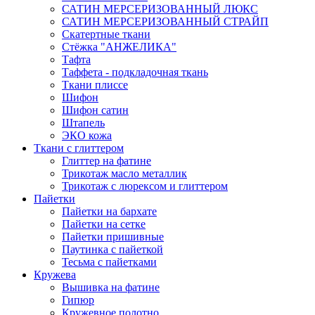
САТИН МЕРСЕРИЗОВАННЫЙ ЛЮКС
САТИН МЕРСЕРИЗОВАННЫЙ СТРАЙП
Скатертные ткани
Стёжка "АНЖЕЛИКА"
Тафта
Таффета - подкладочная ткань
Ткани плиссе
Шифон
Шифон сатин
Штапель
ЭКО кожа
Ткани с глиттером
Глиттер на фатине
Трикотаж масло металлик
Трикотаж с люрексом и глиттером
Пайетки
Пайетки на бархате
Пайетки на сетке
Пайетки пришивные
Паутинка с пайеткой
Тесьма с пайетками
Кружева
Вышивка на фатине
Гипюр
Кружевное полотно