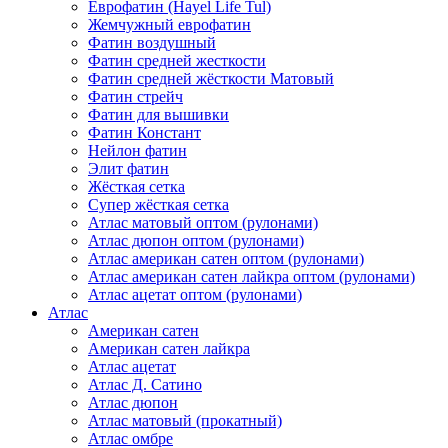
Еврофатин (Hayel Life Tul)
Жемчужный еврофатин
Фатин воздушный
Фатин средней жесткости
Фатин средней жёсткости Матовый
Фатин стрейч
Фатин для вышивки
Фатин Констант
Нейлон фатин
Элит фатин
Жёсткая сетка
Супер жёсткая сетка
Атлас матовый оптом (рулонами)
Атлас дюпон оптом (рулонами)
Атлас американ сатен оптом (рулонами)
Атлас американ сатен лайкра оптом (рулонами)
Атлас ацетат оптом (рулонами)
Атлас
Американ сатен
Американ сатен лайкра
Атлас ацетат
Атлас Д. Сатино
Атлас дюпон
Атлас матовый (прокатный)
Атлас омбре