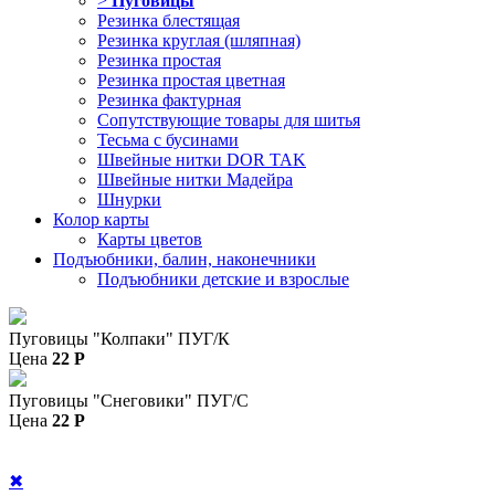
>
Пуговицы
Резинка блестящая
Резинка круглая (шляпная)
Резинка простая
Резинка простая цветная
Резинка фактурная
Сопутствующие товары для шитья
Тесьма с бусинами
Швейные нитки DOR TAK
Швейные нитки Мадейра
Шнурки
Колор карты
Карты цветов
Подъюбники, балин, наконечники
Подъюбники детские и взрослые
Пуговицы "Колпаки" ПУГ/К
Цена
22
P
Пуговицы "Снеговики" ПУГ/С
Цена
22
P
✖