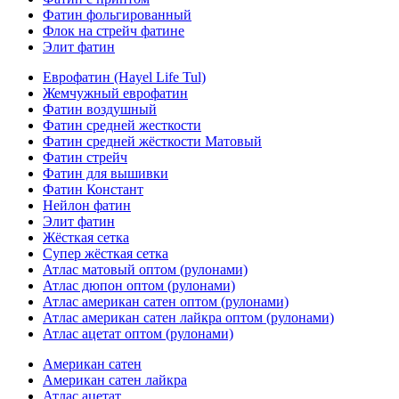
Фатин фольгированный
Флок на стрейч фатине
Элит фатин
Еврофатин (Hayel Life Tul)
Жемчужный еврофатин
Фатин воздушный
Фатин средней жесткости
Фатин средней жёсткости Матовый
Фатин стрейч
Фатин для вышивки
Фатин Констант
Нейлон фатин
Элит фатин
Жёсткая сетка
Супер жёсткая сетка
Атлас матовый оптом (рулонами)
Атлас дюпон оптом (рулонами)
Атлас американ сатен оптом (рулонами)
Атлас американ сатен лайкра оптом (рулонами)
Атлас ацетат оптом (рулонами)
Американ сатен
Американ сатен лайкра
Атлас ацетат