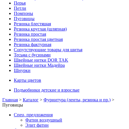
Перья
Петли
Помпоны
Пуговицы
Резинка блестящая
Резинка круглая (шляпная)
Резинка простая
Резинка простая цветная
Резинка фактурная
Сопутствующие товары для шитья
Тесьма с бусинами
Швейные нитки DOR TAK
Швейные нитки Мадейра
Шнурки
Карты цветов
Подъюбники детские и взрослые
Главная
>
Каталог
>
Фурнитура (ленты, резинка и пр.)
>
Пуговицы
Спец. предложения
Фатин воздушный
Элит фатин