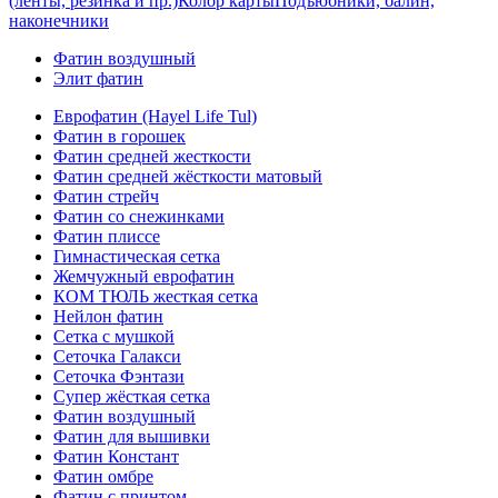
(ленты, резинка и пр.)
Колор карты
Подъюбники, балин,
наконечники
Фатин воздушный
Элит фатин
Еврофатин (Hayel Life Tul)
Фатин в горошек
Фатин средней жесткости
Фатин средней жёсткости матовый
Фатин стрейч
Фатин со снежинками
Фатин плиссе
Гимнастическая сетка
Жемчужный еврофатин
КОМ ТЮЛЬ жесткая сетка
Нейлон фатин
Сетка с мушкой
Сеточка Галакси
Сеточка Фэнтази
Супер жёсткая сетка
Фатин воздушный
Фатин для вышивки
Фатин Констант
Фатин омбре
Фатин с принтом