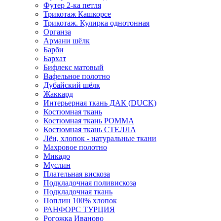
Футер 2-ка петля
Трикотаж Кашкорсе
Трикотаж. Кулирка однотонная
Органза
Армани шёлк
Барби
Бархат
Бифлекс матовый
Вафельное полотно
Дубайский шёлк
Жаккард
Интерьерная ткань ДАК (DUCK)
Костюмная ткань
Костюмная ткань РОММА
Костюмная ткань СТЕЛЛА
Лён, хлопок - натуральные ткани
Махровое полотно
Микадо
Муслин
Плательная вискоза
Подкладочная поливискоза
Подкладочная ткань
Поплин 100% хлопок
РАНФОРС ТУРЦИЯ
Рогожка Иваново